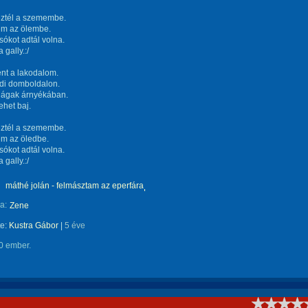
éztél a szemembe.
em az ölembe.
ókot adtál volna.
a gally.:/
nt a lakodalom.
di domboldalon.
ágak árnyékában.
ehet baj.
éztél a szemembe.
em az öledbe.
ókot adtál volna.
a gally.:/
máthé jolán - felmásztam az eperfára
a:
Zene
te:
Kustra Gábor
|
5 éve
0 ember.
!