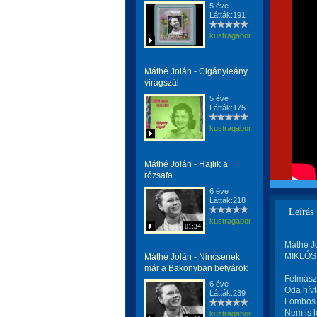
5 éve
Látták:191
kustragabor
Máthé Jolán - Cigányleány
virágszál
5 éve
Látták:175
kustragabor
Máthé Jolán - Hajlik a
rózsafa
6 éve
Látták:218
Leírás
kustragabor
01:34
Máthé J
MIKLÓS 
Máthé Jolán - Nincsenek
már a Bakonyban betyárok
Felmász
6 éve
Oda hívt
Látták:239
Lombos 
Nem is l
kustragabor