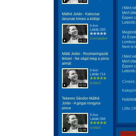
01:10
/:Mért n
Mért ült
Máthé Jolán - Kalocsai
Éppen cs
lánynak hímes a kötöje
Letörött 
6 éve
Látták:250
Megtörté
Az Enye
kustragabor
01:52
Lombos 
Nem is l
Máté Jolán - Rozmaringszál
/:Mért n
felsiet - Ne vágd meg a piros
Mért ült
almát
Éppen cs
9 éve
Letörött 
Látták:714
Címkék:
Izolda3
03:03
Kategóri
Tekeres Sándor-Máthé
Feltöltöt
Jolán - A girgai rongyos
pince
Látta 19
9 éve
Látták:568
Izolda3
02:09
Értékeld