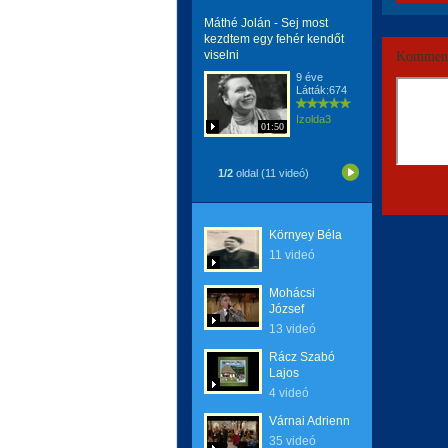
Máthé Jolán - Sej most
kezdtem egy fehér kendőt
viselni
Komment
9 éve
Látták:674
Izolda3
01:50
1/2
oldal (11 videó)
Környey Béla
11 videó
Mohácsi
József
13 videó
Rácz Szabó
Lajos
4 videó
Várnai Adrienn
35 videó