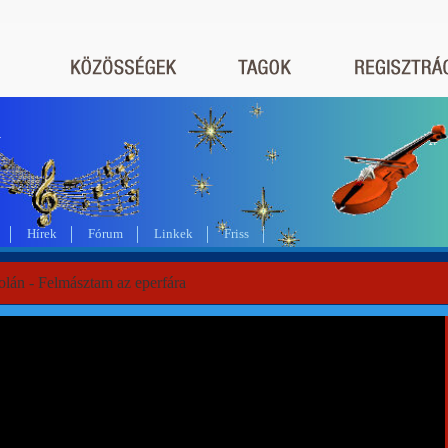
a
Hírek
Fórum
Linkek
Friss
olán - Felmásztam az eperfára