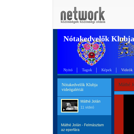
Nótakedvelők Klubj
Nyitó
Tagok
Képek
Videók
Máthé J
Nótakedvelők Klubja
videógalériái
Máthé Jolán
11 videó
Máthé Jolán - Felmásztam
az eperfára