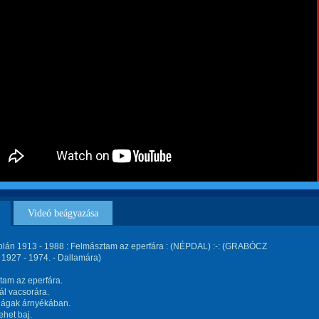
Videó beágyazása
olán 1913 - 1988 : Felmásztam az eperfára : (NÉPDAL) :-: (GRABÓCZ
1927 - 1974. - Dallamára)
tam az eperfára.
ál vacsorára.
ágak árnyékában.
ehet baj.