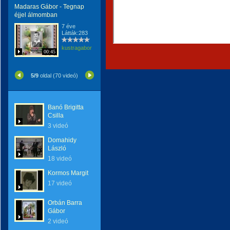
Madaras Gábor - Tegnap
éjjel álmomban
7 éve
Látták:283
kustragabor
00:45
5/9
oldal (70 videó)
Banó Brigitta
Csilla
3 videó
Domahidy
László
18 videó
Kormos Margit
17 videó
Orbán Barra
Gábor
2 videó