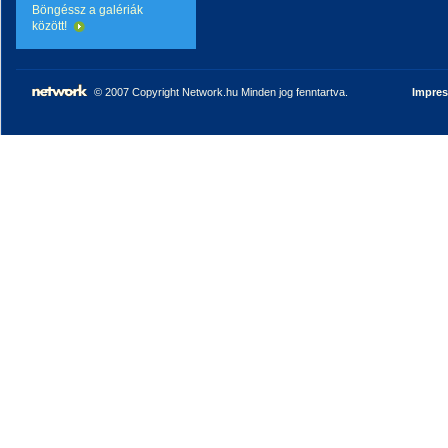
Böngéssz a galériák
között!
© 2007 Copyright Network.hu Minden jog fenntartva.
Impre