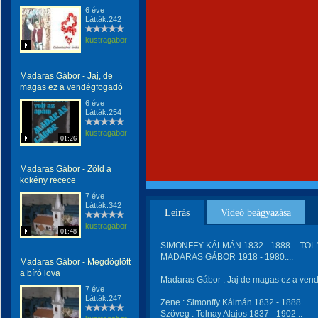
6 éve
Látták:242
kustragabor
Madaras Gábor - Jaj, de
magas ez a vendégfogadó
6 éve
Látták:254
kustragabor
01:26
Madaras Gábor - Zöld a
kökény recece
7 éve
Látták:342
Leírás
Videó beágyazása
kustragabor
01:48
SIMONFFY KÁLMÁN 1832 - 1888. - TOLN
MADARAS GÁBOR 1918 - 1980....
Madaras Gábor - Megdöglött
a bíró lova
Madaras Gábor : Jaj de magas ez a ven
7 éve
Látták:247
Zene : Simonffy Kálmán 1832 - 1888 ..
Szöveg : Tolnay Alajos 1837 - 1902 ..