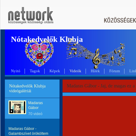
Nótakedvelők Klubja
Nyitó
Tagok
Képek
Videók
Hírek
Fórum
Lin
Madaras Gábor - Jaj, de magas ez 
Nótakedvelők Klubja
videógalériái
Madaras
Gábor
70 videó
Madaras Gábor -
Galambszívet örököltem