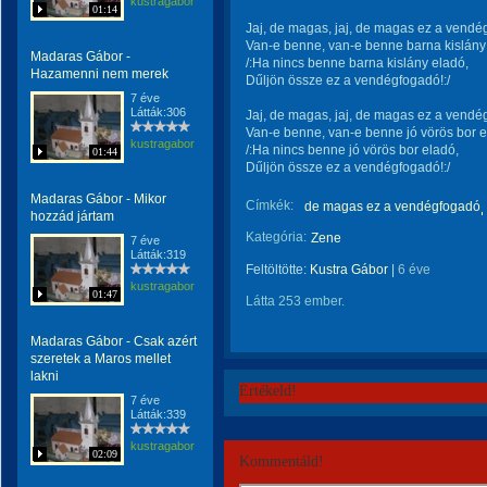
kustragabor
01:14
Jaj, de magas, jaj, de magas ez a vendé
Van-e benne, van-e benne barna kislány
Madaras Gábor -
/:Ha nincs benne barna kislány eladó,
Hazamenni nem merek
Dűljön össze ez a vendégfogadó!:/
7 éve
Látták:306
Jaj, de magas, jaj, de magas ez a vendé
Van-e benne, van-e benne jó vörös bor 
kustragabor
/:Ha nincs benne jó vörös bor eladó,
01:44
Dűljön össze ez a vendégfogadó!:/
Madaras Gábor - Mikor
Címkék:
de magas ez a vendégfogadó
hozzád jártam
Kategória:
Zene
7 éve
Látták:319
Feltöltötte:
Kustra Gábor
|
6 éve
kustragabor
01:47
Látta 253 ember.
Madaras Gábor - Csak azért
szeretek a Maros mellet
lakni
Értékeld!
7 éve
Látták:339
kustragabor
02:09
Kommentáld!