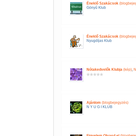
Éneklő Szakácsok
(blogbeje
Gönyű Klub
Éneklő Szakácsok
(blogbeje
Nyugdíjas Klub
Nótakedvelők Klubja
(kép)
,
N
Ajánlom
(blogbejegyzés)
N Y U G I KLUB
Figyelem Olvasd el
(blogbeje