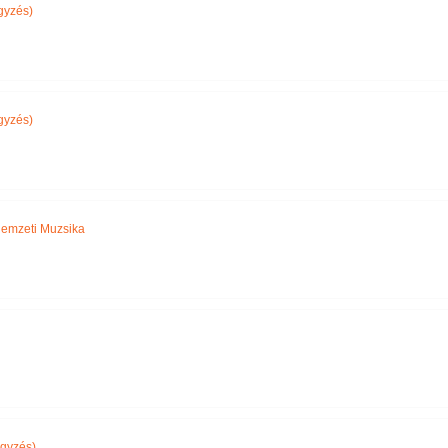
gyzés)
gyzés)
emzeti Muzsika
gyzés)