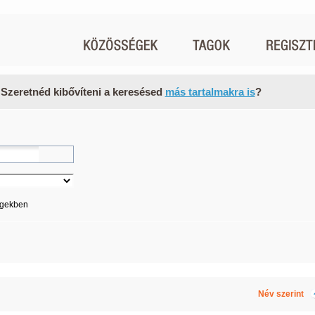
 Szeretnéd kibővíteni a keresésed
más tartalmakra is
?
égekben
Név szerint