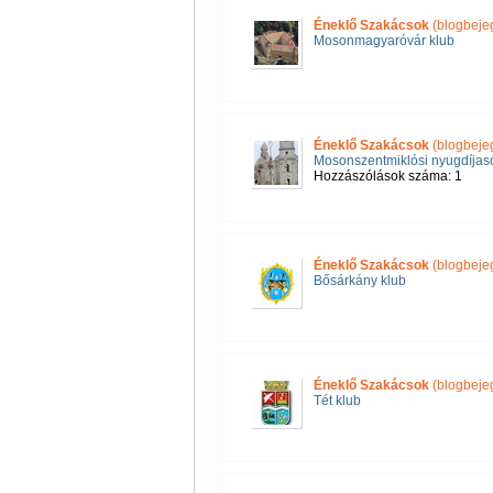
Éneklő Szakácsok
(blogbeje
Mosonmagyaróvár klub
Éneklő Szakácsok
(blogbeje
Mosonszentmiklósi nyugdíjas
Hozzászólások száma: 1
Éneklő Szakácsok
(blogbeje
Bősárkány klub
Éneklő Szakácsok
(blogbeje
Tét klub