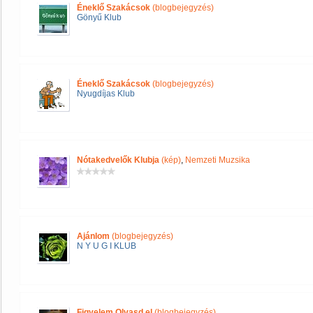
Éneklő Szakácsok
(blogbejegyzés)
Gönyű Klub
Éneklő Szakácsok
(blogbejegyzés)
Nyugdíjas Klub
Nótakedvelők Klubja
(kép)
,
Nemzeti Muzsika
Ajánlom
(blogbejegyzés)
N Y U G I KLUB
Figyelem Olvasd el
(blogbejegyzés)