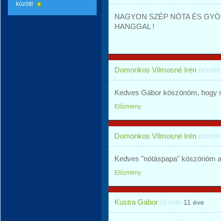
között!
NAGYON SZÉP NÓTA ÉS GYÖN
HANGGAL !
Domonkos Vilmosné Irén
üzent
Kedves Gábor köszönöm, hogy me
Előzmény
Domonkos Vilmosné Irén
üzent
Kedves "nótáspapa" köszönöm a 
Előzmény
Kustra Gábor
üzente
11 éve