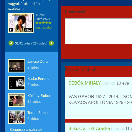
vagyok árok partján
születtem
Kommentáld!
11 éve
Látták:527
kustragabor
02:23
31/41
oldal (324 videó)
Jancsó Dóra
2 videó
Hozzászólások
Kádár Ferenc
SEBŐK MIHÁLY
üzente
10 éve
4 videó
Kökény Róbert
VAS GÁBOR 1927 - 2014. - SOMO
12 videó
KOVÁCS APOLLÓNIA 1926 - 201
Tordai Samu
6 videó
Bukusza Tóth Aranka
üzente
11 
Böngéssz a galériák