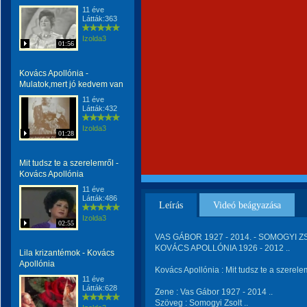
11 éve
Látták:363
Izolda3
01:56
Kovács Apollónia -
Mulatok,mert jó kedvem van
11 éve
Látták:432
Izolda3
01:28
Mit tudsz te a szerelemről -
Kovács Apollónia
11 éve
Látták:486
Leírás
Videó beágyazása
Izolda3
02:55
VAS GÁBOR 1927 - 2014. - SOMOGYI ZS
KOVÁCS APOLLÓNIA 1926 - 2012 ..
Lila krizantémok - Kovács
Apollónia
Kovács Apollónia : Mit tudsz te a szerele
11 éve
Látták:628
Zene : Vas Gábor 1927 - 2014 ..
Szöveg : Somogyi Zsolt ..