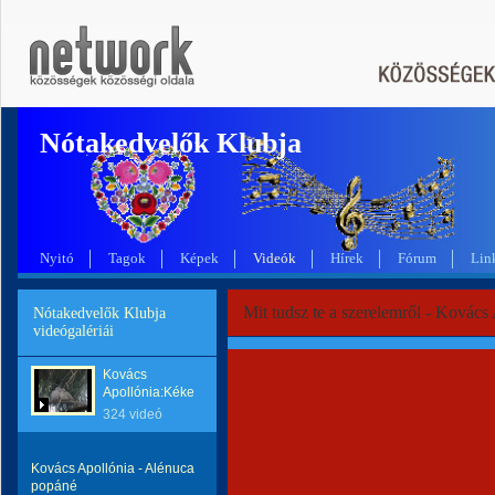
Nótakedvelők Klubja
Nyitó
Tagok
Képek
Videók
Hírek
Fórum
Lin
Mit tudsz te a szerelemről - Kovács
Nótakedvelők Klubja
videógalériái
Kovács
Apollónia:Kéket...
324 videó
Kovács Apollónia - Alénuca
popáné