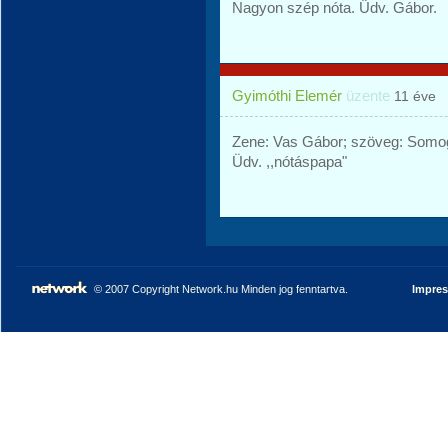
Nagyon szép nóta. Üdv. Gábor.
Gyimóthi Elemér
üzente
11 éve
Zene: Vas Gábor; szöveg: Somog
Üdv. ,,nótáspapa"
© 2007 Copyright Network.hu Minden jog fenntartva.
Impre