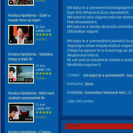
Izolda3
01:34
Mit tudsz te a szerelemröl,boldogságról,n
Égre törö sóhajokról,lázas éjszakákról,
Kovács Apollónia - Száll a
Mit tudod te mire vágyom,mért van könn
madár fenn az égen
Hajnalhasadáskor,
Mit tudsz te a mindig vérzö,bús szívembe
11 éve
Látták:418
Olthatattlan vágyról
Izolda3
Mit tudsz te a szenvedésröl,bánatról és g
05:13
Jégvirágos ablak mögött,relytözö magány
//:Majd ha egyszer te is érzed,hogy az á
Kovács Apollónia - Siófokra
Megtanulod hidd el,
megy a hajó flv
Mi volt amit én éreztem,te irántad a szív
Mindhiába egyszer://
11 éve
Látták:241
Címkék:
mit tudsz te a szerelemről - ko
Izolda3
02:02
Kategória:
Zene
Feltöltötte:
Domonkos Vilmosné Irén
|
11
Kovács Apollónia - Mért nem
szabad szeresselek flv
Látta 485 ember.
11 éve
Látták:397
Izolda3
04:06
Értékeld!
Kovács Apollónia - Cigány