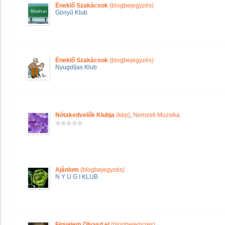
Éneklő Szakácsok
(blogbejegyzés)
Gönyű Klub
Éneklő Szakácsok
(blogbejegyzés)
Nyugdíjas Klub
Nótakedvelők Klubja
(kép)
,
Nemzeti Muzsika
Ajánlom
(blogbejegyzés)
N Y U G I KLUB
Figyelem Olvasd el
(blogbejegyzés)