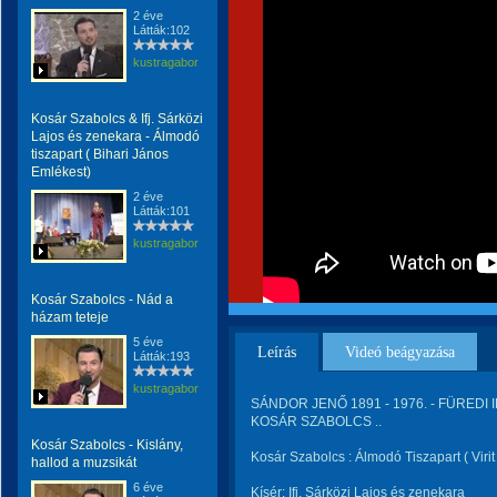
2 éve
Látták:102
kustragabor
Kosár Szabolcs & Ifj. Sárközi
Lajos és zenekara - Álmodó
tiszapart ( Bihari János
Emlékest)
2 éve
Látták:101
kustragabor
Kosár Szabolcs - Nád a
házam teteje
5 éve
Leírás
Videó beágyazása
Látták:193
kustragabor
SÁNDOR JENŐ 1891 - 1976. - FÜREDI IM
KOSÁR SZABOLCS ..
Kosár Szabolcs - Kislány,
Kosár Szabolcs : Álmodó Tiszapart ( Virit
hallod a muzsikát
6 éve
Kísér: Ifj. Sárközi Lajos és zenekara