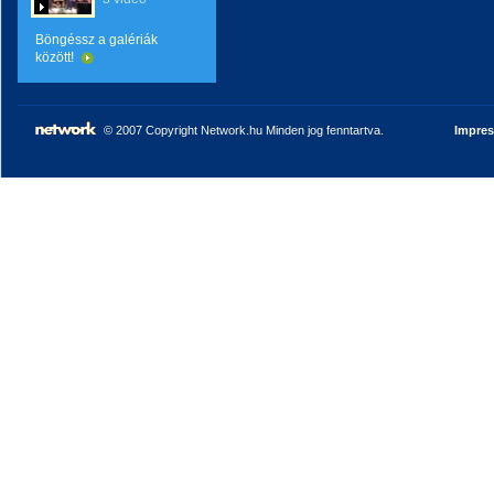
Böngéssz a galériák
között!
© 2007 Copyright Network.hu Minden jog fenntartva.
Impre