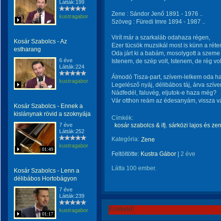
Látták:199
Zene : Sándor Jenő 1891 - 1976 ..
kustragabor
Szöveg : Füredi Imre 1894 - 1987 ..
Virít már a szarkaláb odahaza régen,
Kosár Szabolcs - Az
Ezer tücsök muzsikál most is künn a réte
estharang
Oda járt ki a babám, mosolygott a szeme
6 éve
Istenem, de szép volt, Istenem, de rég volt
Látták:224
Álmodó Tisza-part, szívem-lelkem oda haj
kustragabor
Legelésző nyáj, délibábos táj, árva szívem c
Nádfedél, faluvég, eljutok-e haza még?
Vár otthon reám az édesanyám, vissza v
Kosár Szabolcs - Ennek a
kislánynak rövid a szoknyája
Címkék:
7 éve
kosár szabolcs & ifj. sárközi lajos és ze
Látták:252
Kategória:
Zene
kustragabor
01:49
Feltöltötte:
Kustra Gábor
|
2 éve
Látta 100 ember.
Kosár Szabolcs - Lenn a
délibábos Hortobágyon
7 éve
Látták:239
Értékeld!
kustragabor
01:17