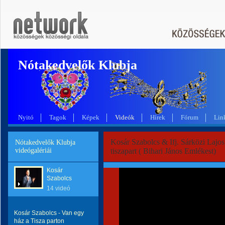
Nótakedvelők Klubja
Nyitó
Tagok
Képek
Videók
Hírek
Fórum
Lin
Kosár Szabolcs & Ifj. Sárközi Lajo
Nótakedvelők Klubja
videógalériái
tiszapart ( Bihari János Emlékest)
Kosár
Szabolcs
14 videó
Kosár Szabolcs - Van egy
ház a Tisza parton