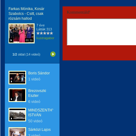
Farkas Mónika, Kosár
Kommentáld!
Szabolcs - Csitt, csak
rózsám hallod
7 éve
Látták:313
kustragabor
01:31
1/2
oldal (14 videó)
Boris Sándor
1 videó
Brezovszki
Eszter
6 videó
MINDSZENTHY
ISTVÁN
50 videó
Sárközi Lajos
3 videó