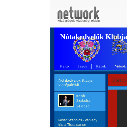
Nótakedvelők Klubj
Nyitó
Tagok
Képek
Videók
Kosár S
Nótakedvelők Klubja
videógalériái
Kosár
Szabolcs
14 videó
Kosár Szabolcs - Van egy
ház a Tisza parton