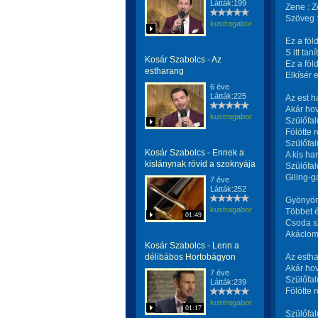
Látták:199
Zene : Z
Szöveg :
kustragabor
Ez a föl
S itt ta
Kosár Szabolcs - Az
Ez a föld
estharang
Elkísér 
6 éve
Látták:225
Az est 
Akár hov
kustragabor
Szülőfa
Fölötte 
Szülőfal
Kosár Szabolcs - Ennek a
A kis ha
kislánynak rövid a szoknyája
Szülőfal
Giling-g
7 éve
Látták:252
Gyönyörű
kustragabor
Többet é
01:49
Csoda sz
Akáclomb
Kosár Szabolcs - Lenn a
délibábos Hortobágyon
Az esth
Akár hov
7 éve
Szülőfa
Látták:239
Fölötte 
kustragabor
01:17
Szülőfal