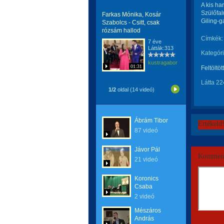
A kis ha
Szülőfal
Farkas Mónika, Kosár
Giling-g
Szabolcs - Csitt, csak
rózsám hallod
Címkék:
7 éve
Látták:313
Kategóri
kustragabor
01:31
Feltöltöt
Látta 22
1/2
oldal (14 videó)
Ábrám Tibor
Értékeld
87 videó
Jávor Pál
Komment
21 videó
Koronics
Csaba
2 videó
Mészáros
András