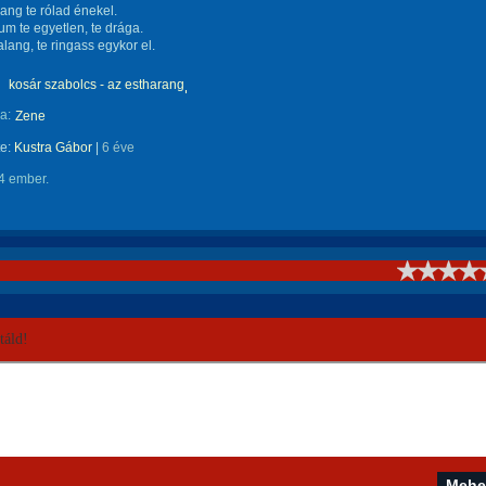
rang te rólad énekel.
um te egyetlen, te drága.
alang, te ringass egykor el.
kosár szabolcs - az estharang
a:
Zene
te:
Kustra Gábor
|
6 éve
4 ember.
!
áld!