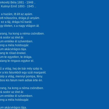
erkovitz Béla 1881 - 1948 ..
 Kulinyi Ernő 1893 - 1945 ..
d a hazám, itt élt az apám.
nított nótaszóra, drága jó anyám.
 ez a táj, drága hű barát.
egy életen, s a nagy világon át.
harang, ha kong a néma csöndben.
á sodor az élet ár.
lum emléke él szívemben.
reng a méla holdsugár.
um akácvirágos tája.
rang te rólad énekel.
um te egyetlen, te drága.
alang te ringass egykor el.
 a világ, hej de bár mily szép is.
r a kis falunkból egy szál margarét.
ép a világ, mennyi pompa, fény.
os kis falum nem adlak érte én.
arang, ha kong a néma csöndben.
á sodor az élet ár.
lum emléke él szívemben.
reng a méla holdsugár.
um akácvirágos tája.