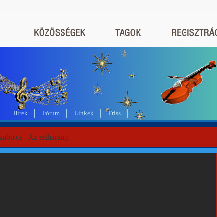
a
Hírek
Fórum
Linkek
Friss
zabolcs - Az estharang