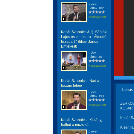
2 éve
Látták:102
kustragabor
Kosár Szabolcs & Ifj. Sárközi
Lajos és zenekara - Álmodó
tiszapart ( Bihari János
Emlékest)
2 éve
Látták:101
kustragabor
Kosár Szabolcs - Nád a
házam teteje
Leírás
6 éve
Látták:193
ZERKOVI
kustragabor
KOSÁR 
Kosár Sz
Kosár Szabolcs - Kislány,
hallod a muzsikát
Kísér: i
6 éve