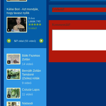
Kállai Bori - Azt mondják,
Értékeld!
hogy tavasz nyílik
9 éve
Látták:740
Kommentáld!
Izolda3
02:25
5/7
oldal (55 videó)
Bátki Fazekas
Zoltán
14 videó
Bernáth Zoltán
Tamásné
(Zsóka) nóták
9 videó
Csíszár Lajos
11 videó
Nádasdi