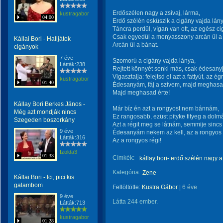
Erdőszélen nagy a zsivaj, lárma,
kustragabor
04:00
Erdő szélén esküszik a cigány vajda lány
Táncra perdül, vígan van ott, az egész c
Csak egyedül a menyasszony arcán ül a 
Kállai Bori - Halljátok
Arcán ül a bánat.
cigányok
7 éve
Szomorú a cigány vajda lánya,
Látták:238
Rejtett könnyét senki más, csak édesanyja
Vigasztalja: felejtsd el azt a fattyút, az ég
kustragabor
01:40
Édesanyám, fáj a szívem, majd meghasad
Majd meghasad érte!
Kállay Bori Berkes János -
Már bíz én azt a rongyost nem bánnám,
Még azt mondják nincs
Ez rangosabb, ezüst pityke fityeg a dolm
Szegeden boszorkány
Azt a régit meg se látnám, semmije sincs 
9 éve
Édesanyám nekem az kell, az a rongyos 
Látták:316
Az a rongyos régi!
Izolda3
01:33
Címkék:
kállay bori- erdő szélén nagy a
Kategória:
Zene
Kállai Bori - Ici, pici kis
galambom
Feltöltötte:
Kustra Gábor
|
6 éve
9 éve
Látta 244 ember.
Látták:713
kustragabor
01:28