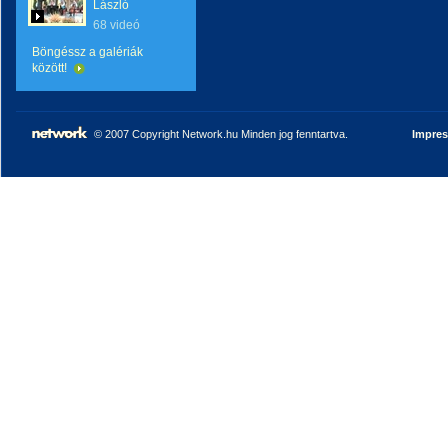
László
68 videó
Böngéssz a galériák
között!
© 2007 Copyright Network.hu Minden jog fenntartva.
Impre