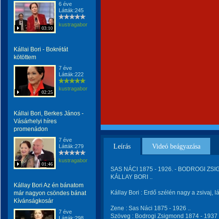
6 éve
Látták:245
kustragabor
03:10
Kállai Bori - Bokrétát
kötöttem
7 éve
Látták:222
kustragabor
02:25
Kállai Bori, Berkes János -
Vásárhelyi híres
promenádon
7 éve
Leírás
Videó beágyazása
Látták:279
kustragabor
01:46
SAS NÁCI 1875 - 1926. - BODROGI ZSIG
KÁLLAY BORI ..
Kállay Bori Az én bánatom
Kállay Bori : Erdő szélén nagy a zsivaj, 
már nagyon csöndes bánat
Kívánságkosár
Zene : Sas Náci 1875 - 1926 ..
7 éve
Szöveg : Bodrogi Zsigmond 1874 - 1937 
Látták:298