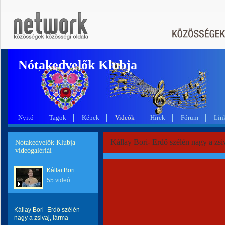
Nótakedvelők Klubja
Nyitó
Tagok
Képek
Videók
Hírek
Fórum
Lin
Kállay Bori- Erdő szélén nagy a zsi
Nótakedvelők Klubja
videógalériái
Kállai Bori
55 videó
Kállay Bori- Erdő szélén
nagy a zsivaj, lárma