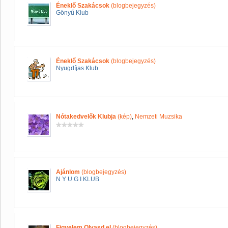
Éneklő Szakácsok
(blogbejegyzés)
Gönyű Klub
Éneklő Szakácsok
(blogbejegyzés)
Nyugdíjas Klub
Nótakedvelők Klubja
(kép)
,
Nemzeti Muzsika
Ajánlom
(blogbejegyzés)
N Y U G I KLUB
Figyelem Olvasd el
(blogbejegyzés)