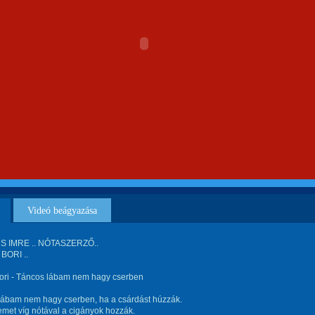
Videó beágyazása
S IMRE .. NÓTASZERZŐ..
BORI ..
Bori - Táncos lábam nem hagy cserben
lábam nem hagy cserben, ha a csárdást húzzák.
met víg nótával a cigányok hozzák.