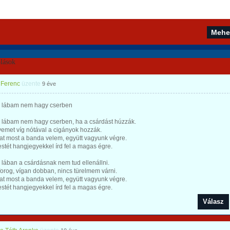
lások
 Ferenc
üzente
9 éve
 lábam nem hagy cserben
 lábam nem hagy cserben, ha a csárdást húzzák.
emet víg nótával a cigányok hozzák.
at most a banda velem, együtt vagyunk végre.
estét hangjegyekkel írd fel a magas égre.
lában a csárdásnak nem tud ellenállni.
orog, vígan dobban, nincs türelmem várni.
at most a banda velem, együtt vagyunk végre.
estét hangjegyekkel írd fel a magas égre.
Válasz