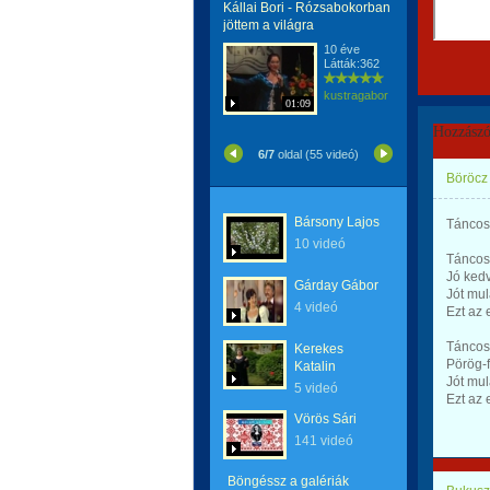
Kállai Bori - Rózsabokorban
jöttem a világra
10 éve
Látták:362
kustragabor
01:09
Hozzászó
6/7
oldal (55 videó)
Böröcz
Bársony Lajos
Táncos
10 videó
Táncos
Jó kedv
Gárday Gábor
Jót mul
4 videó
Ezt az 
Táncos 
Kerekes
Pörög-f
Katalin
Jót mul
5 videó
Ezt az 
Vörös Sári
141 videó
Böngéssz a galériák