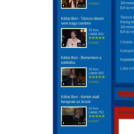
Jót mula
Izolda3
01:26
Ezt az e
Táncos l
Kállai Bori - Táncos lábam
Pörög-fo
nem hagy cserben
Jót mula
10 éve
Ezt az e
Látták:641
Címkék:
Izolda3
01:39
Kategóri
Kállai Bori - Bementem a
Feltöltöt
patikába
Látta 64
10 éve
Látták:502
Izolda3
01:04
Értékeld
Kállai Bori - Kertek alatt
faragnak az ácsok
10 éve
Látták:752
Komment
Izolda3
01:19