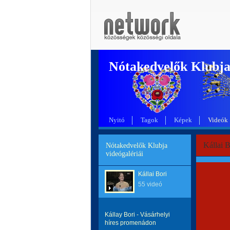
Nótakedvelők Klubj
Nyitó
Tagok
Képek
Videók
Kállai 
Nótakedvelők Klubja
videógalériái
Kállai Bori
55 videó
Kállay Bori - Vásárhelyi
híres promenádon