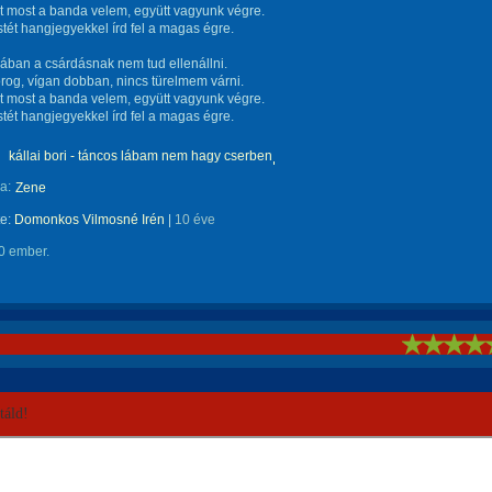
t most a banda velem, együtt vagyunk végre.
stét hangjegyekkel írd fel a magas égre.
ában a csárdásnak nem tud ellenállni.
rog, vígan dobban, nincs türelmem várni.
t most a banda velem, együtt vagyunk végre.
stét hangjegyekkel írd fel a magas égre.
kállai bori - táncos lábam nem hagy cserben
a:
Zene
te:
Domonkos Vilmosné Irén
|
10 éve
0 ember.
!
áld!