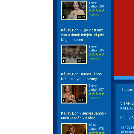
9 éve
Látták:369
Izolda3
01:29
Kállay Bori - Egy kicsi ház
van a domb tetején-Ici-pici
kisgalambom
9 éve
Látták:585
Izolda3
02:57
Kállay Bori Berkes János
Nékem olyan asszony kell
9 éve
Leírás
Látták:307
Izolda3
01:51
VITÁRIU
KÁLLAY 
Kállay Bori - Berkes János -
Kállay 
Most kezdődik a tánc
10 éve
Táncos 
Látták:378
Jó kedve