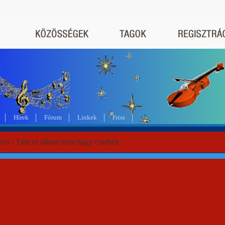
a
Hírek
Fórum
Linkek
Friss
Bori - Táncos lábam nem hagy cserben