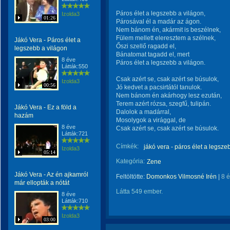
Páros élet a legszebb a világon,
Izolda3
01:26
Párosával él a madár az ágon.
Nem bánom én, akármit is beszélnek,
Fülem mellett eleresztem a szélnek,
Jákó Vera - Páros élet a
Őszi szellő ragadd el,
legszebb a világon
Bánatomat tagadd el, mert
8 éve
Páros élet a legszebb a világon.
Látták:550
Csak azért se, csak azért se búsulok,
Izolda3
00:56
Jó kedvet a pacsirtától tanulok.
Nem bánom én akárhogy lesz ezután,
Terem azért rózsa, szegfű, tulipán.
Jákó Vera - Ez a föld a
Dalolok a madárral,
hazám
Mosolygok a virággal, de
8 éve
Csak azért se, csak azért se búsulok.
Látták:721
Címkék:
jákó vera - páros élet a legsze
Izolda3
05:14
Kategória:
Zene
Jákó Vera - Az én ajkamról
Feltöltötte:
Domonkos Vilmosné Irén
|
8 
már ellopták a nótát
Látta 549 ember.
8 éve
Látták:710
Izolda3
03:00