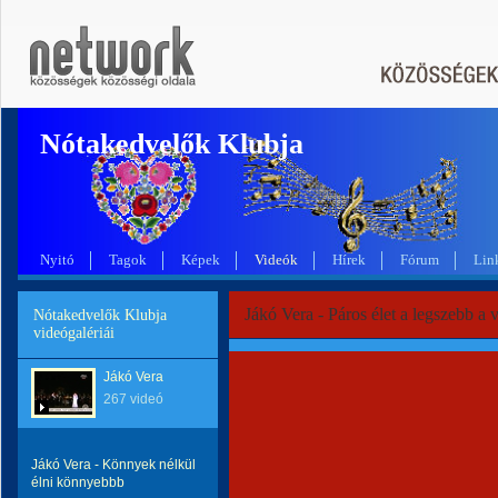
Nótakedvelők Klubja
Nyitó
Tagok
Képek
Videók
Hírek
Fórum
Lin
Jákó Vera - Páros élet a legszebb a 
Nótakedvelők Klubja
videógalériái
Jákó Vera
267 videó
Jákó Vera - Könnyek nélkül
élni könnyebbb