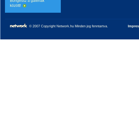
Böngéssz a galériák
között!
© 2007 Copyright Network.hu Minden jog fenntartva.
Impre