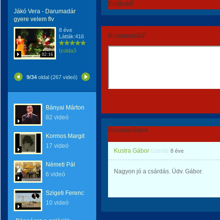
Értékeld!
Jákó Vera - Darumadár
gyere velem flv
8 éve
Kommentáld!
Látták:416
Izolda3
02:16
9/34
oldal (267 videó)
Bányai Márton
82 videó
Hozzászólások
Kormos Margit
17 videó
Kustra Gábor
üzente
8 éve
Németi Pál
Nagyon jó a csárdás. Üdv. Gábor.
6 videó
Szigeti Ferenc
10 videó