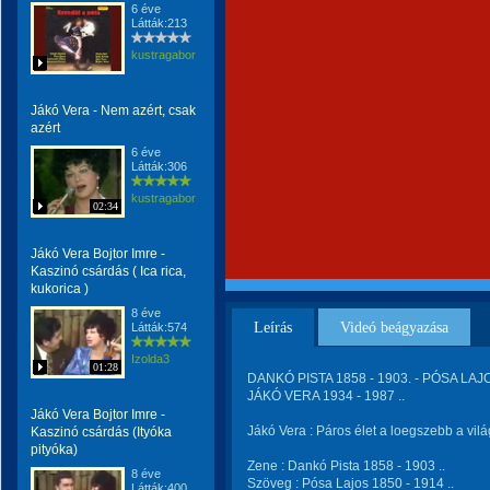
6 éve
Látták:213
kustragabor
Jákó Vera - Nem azért, csak
azért
6 éve
Látták:306
kustragabor
02:34
Jákó Vera Bojtor Imre -
Kaszinó csárdás ( Ica rica,
kukorica )
8 éve
Leírás
Videó beágyazása
Látták:574
Izolda3
01:28
DANKÓ PISTA 1858 - 1903. - PÓSA LAJO
JÁKÓ VERA 1934 - 1987 ..
Jákó Vera Bojtor Imre -
Jákó Vera : Páros élet a loegszebb a vil
Kaszinó csárdás (Ityóka
pityóka)
Zene : Dankó Pista 1858 - 1903 ..
8 éve
Szöveg : Pósa Lajos 1850 - 1914 ..
Látták:400