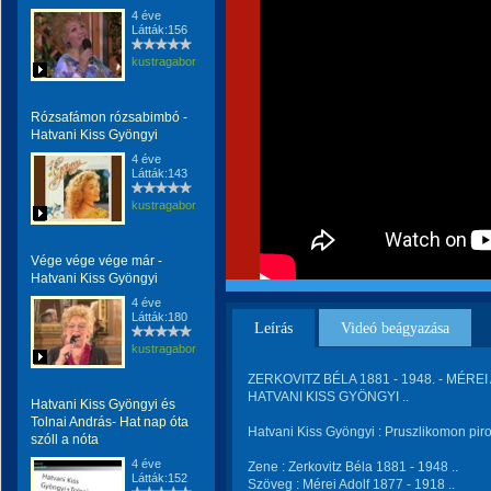
4 éve
Látták:156
kustragabor
Rózsafámon rózsabimbó -
Hatvani Kiss Gyöngyi
4 éve
Látták:143
kustragabor
Vége vége vége már -
Hatvani Kiss Gyöngyi
4 éve
Látták:180
Leírás
Videó beágyazása
kustragabor
ZERKOVITZ BÉLA 1881 - 1948. - MÉREI 
HATVANI KISS GYÖNGYI ..
Hatvani Kiss Gyöngyi és
Tolnai András- Hat nap óta
Hatvani Kiss Gyöngyi : Pruszlikomon piro
szóll a nóta
4 éve
Zene : Zerkovitz Béla 1881 - 1948 ..
Látták:152
Szöveg : Mérei Adolf 1877 - 1918 ..