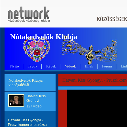
Nótakedvelők Klubja
Nyitó
Tagok
Képek
Videók
Hírek
Fórum
Lin
Hatvani Kiss Gyöngyi - Pruszlikomo
Nótakedvelők Klubja
videógalériái
Hatvani Kiss
Gyöngyi
127 videó
Hatvani Kiss Gyöngyi -
Pruszlikomon piros rózsa