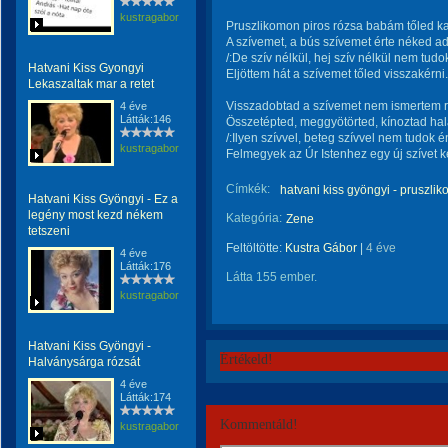
kustragabor
Pruszlikomon piros rózsa babám tőled k
A szívemet, a bús szívemet érte néked a
/:De szív nélkül, hej szív nélkül nem tudok
Hatvani Kiss Gyongyi
Eljöttem hát a szívemet tőled visszakérni.
Lekaszaltak mar a retet
Visszadobtad a szívemet nem ismertem r
4 éve
Látták:146
Összetépted, meggyötörted, kínoztad hal
/:Ilyen szívvel, beteg szívvel nem tudok én
kustragabor
Felmegyek az Úr Istenhez egy új szívet ké
Címkék:
hatvani kiss gyöngyi - pruszli
Hatvani Kiss Gyöngyi - Ez a
legény most kezd nékem
Kategória:
Zene
tetszeni
Feltöltötte:
Kustra Gábor
|
4 éve
4 éve
Látták:176
Látta 155 ember.
kustragabor
Hatvani Kiss Gyöngyi -
Értékeld!
Halványsárga rózsát
4 éve
Látták:174
Kommentáld!
kustragabor