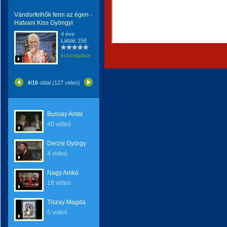
Vándorfelhők fenn az égen -
Hatvani Kiss Gyöngyi
4 éve
Látták:158
kustragabor
4/16
oldal (127 videó)
Bussay Antal
40 videó
Derzsi György
4 videó
Nagy Anikó
18 videó
Tiszay Magda
5 videó