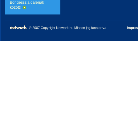
Böngéssz a galériák
között!
© 2007 Copyright Network.hu Minden jog fenntartva.
Impre