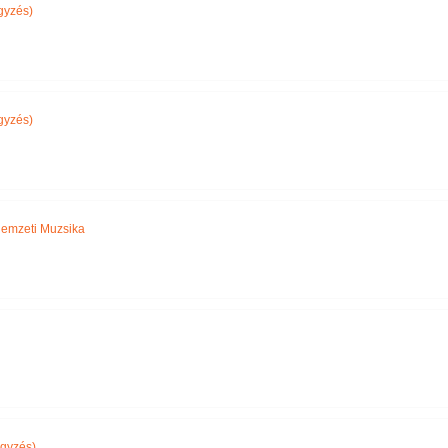
gyzés)
gyzés)
emzeti Muzsika
gyzés)