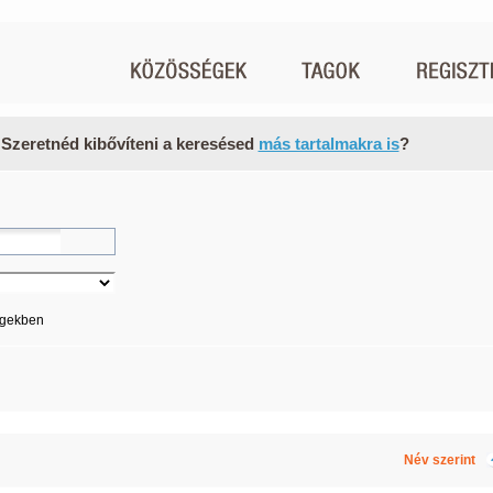
 Szeretnéd kibővíteni a keresésed
más tartalmakra is
?
égekben
Név szerint