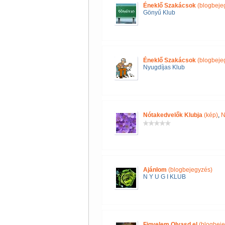
Éneklő Szakácsok
(blogbeje
Gönyű Klub
Éneklő Szakácsok
(blogbeje
Nyugdíjas Klub
Nótakedvelők Klubja
(kép)
,
N
Ajánlom
(blogbejegyzés)
N Y U G I KLUB
Figyelem Olvasd el
(blogbeje