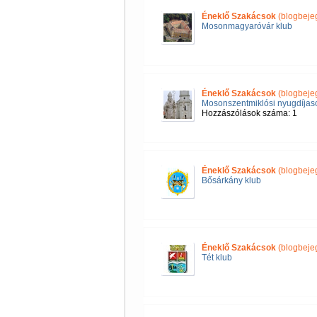
Éneklő Szakácsok
(blogbeje
Mosonmagyaróvár klub
Éneklő Szakácsok
(blogbeje
Mosonszentmiklósi nyugdíjas
Hozzászólások száma: 1
Éneklő Szakácsok
(blogbeje
Bősárkány klub
Éneklő Szakácsok
(blogbeje
Tét klub