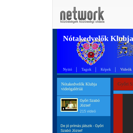
Nótakedvelők Klubj
Nyitó
Tagok
Képek
Videók
Győri S
Nótakedvelők Klubja
videógalériái
Győri Szabó
József
215 videó
De jó prímás játszik - Győri
Szabó József