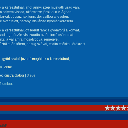
 a keresztútnál, ahol annyi szép muskátli virág van.
 szívem vissza, akármerre járok el a világban.
arvak búcsúznak fenn, dér csillog a levelen,
te avar felett, parányi kis lábad nyomát keresem.
 a keresztútnál, ott borult ránk a gyönyörű alkonyat,
kad legelőször, visszaadta az én forró csókomat.
rultál a vállamra mosolyogva, remegve,
úztál el én tőlem, hazug szóval, csalfa csókkal, örökre.:/
győri szabó józsef: megállok a keresztútnál
a:
Zene
te:
Kustra Gábor
|
3 éve
6 ember.
!
áld!