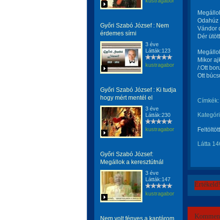
kustragabor
Megállok
Odahúz a
Győri Szabó József : Nem
Vándor d
érdemes sírni
Dér ütöt
3 éve
Látták:123
Megállok
Mikor aj
kustragabor
/:Ott bo
Ott búcs
Győri Szabó József : Ki tudja
hogy mért mentél el
Címkék:
3 éve
Kategóri
Látták:230
kustragabor
Feltöltöt
Látta 14
Győri Szabó József:
Megállok a keresztútnál
3 éve
Látták:147
Értékeld
kustragabor
Komment
Nem volt fényes a kantárom