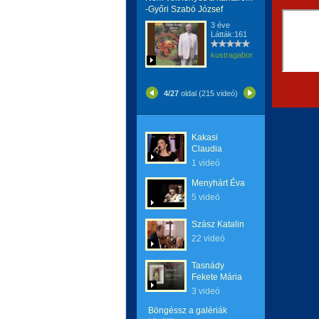
-Győri Szabó József
3 éve
Látták:161
kustragabor
4/27
oldal (215 videó)
Kakasi
Claudia
1 videó
Menyhárt Éva
5 videó
Szász Katalin
22 videó
Tasnády
Fekete Mária
3 videó
Böngéssz a galériák