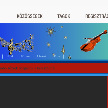
a
Hírek
Fórum
Linkek
Friss
zabó József: Megállok a keresztútnál