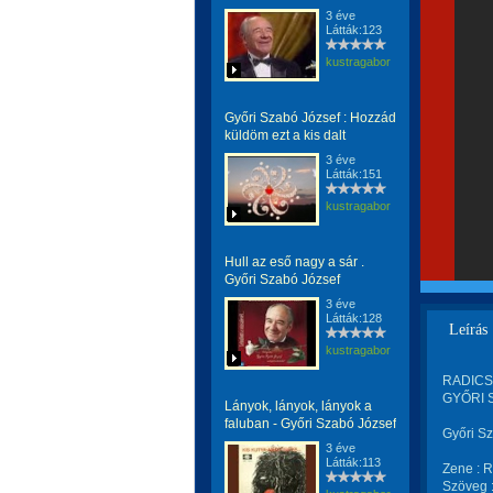
3 éve
Látták:123
kustragabor
Győri Szabó József : Hozzád
küldöm ezt a kis dalt
3 éve
Látták:151
kustragabor
Hull az eső nagy a sár .
Győri Szabó József
3 éve
Látták:128
Leírás
kustragabor
RADICS 
GYŐRI S
Lányok, lányok, lányok a
faluban - Győri Szabó József
Győri Sz
3 éve
Látták:113
Zene : R
Szöveg :