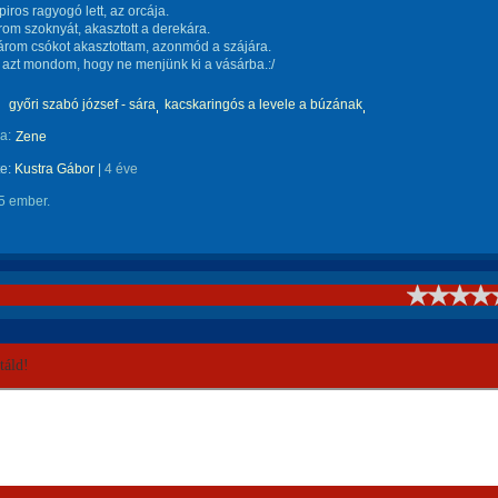
piros ragyogó lett, az orcája.
om szoknyát, akasztott a derekára.
árom csókot akasztottam, azonmód a szájára.
azt mondom, hogy ne menjünk ki a vásárba.:/
győri szabó józsef - sára
kacskaringós a levele a búzának
a:
Zene
te:
Kustra Gábor
|
4 éve
5 ember.
!
áld!