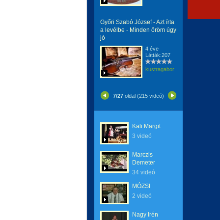
Győri Szabó József - Azt írta
a levélbe - Minden öröm úgy
jó
4 éve
Látták:207
kustragabor
7/27
oldal (215 videó)
Kali Margit
3 videó
Marczis
Demeter
34 videó
MÓZSI
2 videó
Nagy Irén