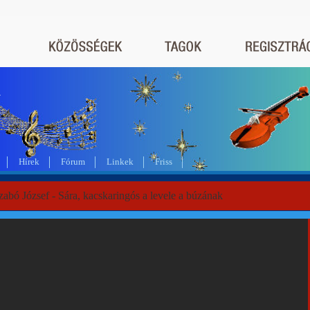
a
Hírek
Fórum
Linkek
Friss
abó József - Sára, kacskaringós a levele a búzának