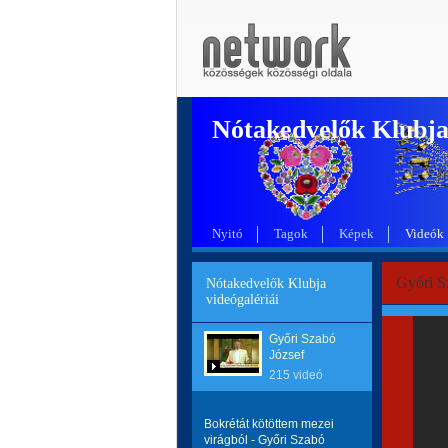
Nótakedvelők Klubj
Nyitó
Tagok
Képek
Videók
Győri Sz
Nótakedvelők Klubja
videógalériái
Győri Szabó
József
215 videó
Bokrétát kötöttem mezei
virágból - Győri Szabó