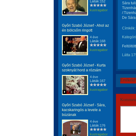
Látták:152
Sára tuli
Tizenhár
kustragabor
/:Tizenh
De Sára 
Győri Szabó József - Ahol az
Címkék:
én bölcsőm ringott
Kategóri
4 éve
Látták:168
Feltöltöt
kustragabor
Látta 17
Győri Szabó József - Kurta
szoknyát hord a rózsám
4 éve
Értékeld
Látták:167
kustragabor
Komment
Győri Szabó József - Sára,
kacskaringós a levele a
búzának
4 éve
Látták:176
kustragabor