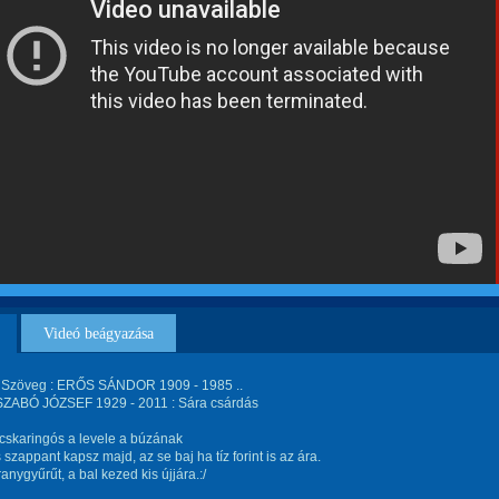
Videó beágyazása
 Szöveg : ERŐS SÁNDOR 1909 - 1985 ..
ZABÓ JÓZSEF 1929 - 2011 : Sára csárdás
cskaringós a levele a búzának
 szappant kapsz majd, az se baj ha tíz forint is az ára.
anygyűrűt, a bal kezed kis újjára.:/