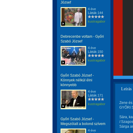
József
4 éve
Látták:144
kustragabor
Debrecenbe voltam - Győri
Szabó József
4 éve
Látták:150
kustragabor
Győri Szabó József -
Könnyek nélkül élni
könnyebb
Leírás
4 éve
Látták:171
Zene és
kustragabor
GYŐRI S
Sára, ka
Győri Szabó József -
/:Szagos
Megszólalt a bolond szívem
Sárga ar
4 éve