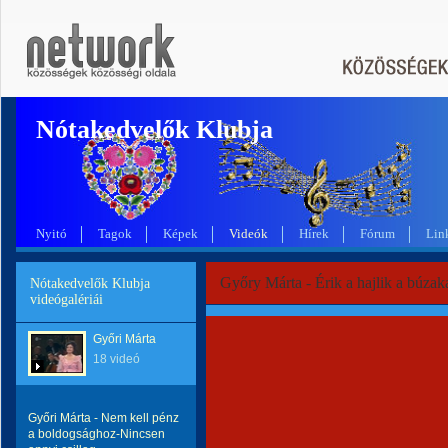
Nótakedvelők Klubja
Nyitó
Tagok
Képek
Videók
Hírek
Fórum
Lin
Győry Márta - Érik a hajlik a búzak
Nótakedvelők Klubja
videógalériái
Győri Márta
18 videó
Győri Márta - Nem kell pénz
a boldogsághoz-Nincsen