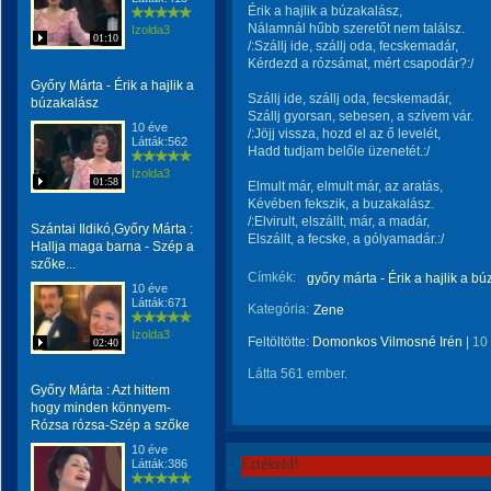
Érik a hajlik a búzakalász,
Nálamnál hűbb szeretőt nem találsz.
Izolda3
01:10
/:Szállj ide, szállj oda, fecskemadár,
Kérdezd a rózsámat, mért csapodár?:/
Győry Márta - Érik a hajlik a
Szállj ide, szállj oda, fecskemadár,
búzakalász
Szállj gyorsan, sebesen, a szívem vár.
10 éve
/:Jöjj vissza, hozd el az ő levelét,
Látták:562
Hadd tudjam belőle üzenetét.:/
Izolda3
01:58
Elmult már, elmult már, az aratás,
Kévében fekszik, a buzakalász.
/:Elvirult, elszállt, már, a madár,
Szántai Ildikó,Győry Márta :
Elszállt, a fecske, a gólyamadár.:/
Hallja maga barna - Szép a
szőke...
Címkék:
győry márta - Érik a hajlik a b
10 éve
Látták:671
Kategória:
Zene
Izolda3
Feltöltötte:
Domonkos Vilmosné Irén
|
10
02:40
Látta 561 ember.
Győry Márta : Azt hittem
hogy minden könnyem-
Rózsa rózsa-Szép a szőke
10 éve
Értékeld!
Látták:386