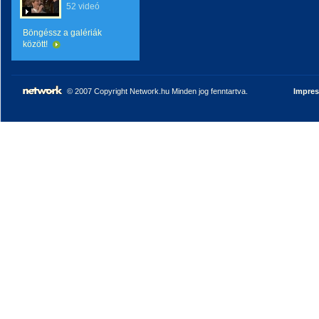
52 videó
Böngéssz a galériák
között!
© 2007 Copyright Network.hu Minden jog fenntartva.
Impre