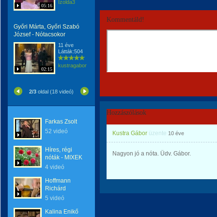
Izolda3
05:16
Kommentáld!
Győri Márta, Győri Szabó
József - Nótacsokor
11 éve
Látták:504
kustragabor
02:15
2/3
oldal (18 videó)
Hozzászólások
Farkas Zsolt
52 videó
Kustra Gábor
üzente
10 éve
Híres, régi
Nagyon jó a nóta. Üdv. Gábor.
nóták - MIXEK
4 videó
Hoffmann
Richárd
5 videó
Kalina Enikő