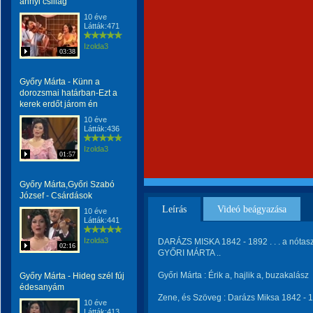
annyi csillag
10 éve
Látták:471
Izolda3
03:38
Győry Márta - Künn a
dorozsmai határban-Ezt a
kerek erdőt járom én
10 éve
Látták:436
Izolda3
01:57
Győry Márta,Győri Szabó
József - Csárdások
Leírás
Videó beágyazása
10 éve
Látták:441
Izolda3
DARÁZS MISKA 1842 - 1892 . . . a nótasz
02:16
GYŐRI MÁRTA ..
Győri Márta : Érik a, hajlik a, buzakalász
Győry Márta - Hideg szél fúj
édesanyám
Zene, és Szöveg : Darázs Miksa 1842 - 1
10 éve
Látták:413