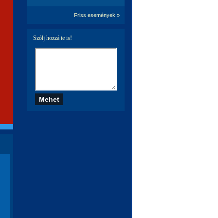
Friss események »
Szólj hozzá te is!