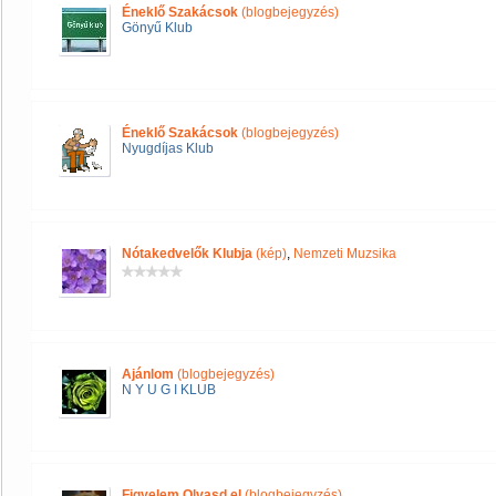
Éneklő Szakácsok
(blogbejegyzés)
Gönyű Klub
Éneklő Szakácsok
(blogbejegyzés)
Nyugdíjas Klub
Nótakedvelők Klubja
(kép)
,
Nemzeti Muzsika
Ajánlom
(blogbejegyzés)
N Y U G I KLUB
Figyelem Olvasd el
(blogbejegyzés)