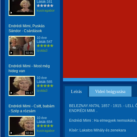
Látták:161
kustragabor
Endrédi Mimi, Puskás
Sándor - Csárdások
10 éve
Látták:547
Izolda3
02:05
Endrédi Mimi - Most még
hideg van
10 éve
Látták:565
Izolda3
Leírás
Videó beágyazása
01:17
BELEZNAY ANTAL 1857 - 1915. - LELL 
Endrédi Mimi - Csitt, babám
ENDRÉDI MIMI ..
- Szép a rózsám
10 éve
Endrédi Mimi : Ha elmegyek nemsokára,
Látták:654
Kísér: Lakatos Mihály és zenekara
kustragabor
02:01