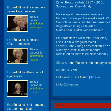
Zene : Beleznay Antal 1957 - 1915 ..
Szöveg : Leel Őssy Mihály
Endrédi Mimi - Ha elmegyek
nemsokára messzire
Ha elmegyek nemsokára messzire,
10 éve
Kedves rózsám, jutok-e majd eszedbe?
Látták:616
Gondolsz-e rám a távolban néha-néha 
Vagy elfeledsz, úgy elfeledsz,
kustragabor
02:41
Mintha nem is láttál volna sohasem.
Ezt kérdeztem a rózsámtól, nem felelt,
Endrédi Mimi - Nem kell
Csak liliom két karjával átölelt.
nékem semmi sem
/:Keserű könny, meg édes csók hullt az 
10 éve
A könny, a csók, mind azt mondta,
Látták:637
Nem feledlek, nem feledlek sohasem.:/
Izolda3
01:44
Címkék:
endrédi mimi - ha elmegyek n
Kategória:
Zene
Endrédi Mimi - Károg a holló
a jegenyén
Feltöltötte:
Kustra Gábor
|
10 éve
10 éve
Látta 615 ember.
Látták:601
Izolda3
01:20
Endrédi Mimi - Hej hogyha a
Értékeld!
szerelem rám talál