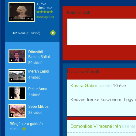
11 éve
Látták:752
Kommentáld!
kustragabor
02:00
1/2
oldal (15 videó)
Dömsödi
Farkas Bálint
59 videó
Hozzászólások
Merán Lajos
4 videó
Kustra Gábor
üzente
10 éve
Peller Anna
3 videó
Kedves Irénke köszönöm, hogy 
Sebő Miklós
38 videó
Böngéssz a galériák
Domonkos Vilmosné Irén
üzent
között!