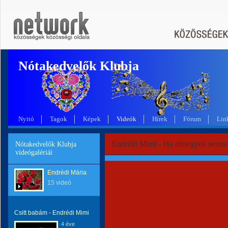
Nótakedvelők Klubja
Nyitó
Tagok
Képek
Videók
Hírek
Fórum
Lin
Endrédi Mimi - Ha elmegyek nemso
Nótakedvelők Klubja
videógalériái
Endrédi Mária
15 videó
Csitt babám - Endrédi Mimi
4 éve