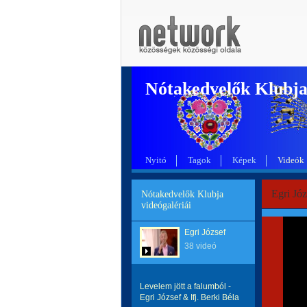
Nótakedvelők Klubj
Nyitó
Tagok
Képek
Videók
Egri Józ
Nótakedvelők Klubja
videógalériái
Egri József
38 videó
Levelem jött a falumból -
Egri József & Ifj. Berki Béla