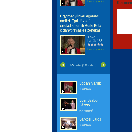
kustragabor
Komment
Úgy megyünkel egymás
mellett Egri József
énekel,kiséri ifj Berki Béla
cigányprímás és zenekar
4 éve
Látták:183
kustragabor
2/5
oldal (38 videó)
Bodán Margit
2 videó
Bősi Szabó
László
63 videó
Sárközi Lajos
3 videó