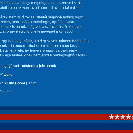
bba beleírva, hogy még engem nem szeretett senki,
tott beteg szívem, azért nem tud nyugodalmat lelni.
érek, nem is várok az Istentől nagyobb boldogságot.
zedek, nem is tépek vadvirágot, nyíló ibolyákat
em az istennek, elég volt a szenvedésből könnyből.
 a rongy életet, törölje ki nevemet a könyvből.
 egyszer megszűnik, a beteg szívem minden dobbanása
nek oda engem, ahol sírom minden ember lássa.
k egy fejfát elé, ne legyen rá más írva csak ennyi,
szik egy ember, kinek nem jutott a boldogságból semmi./
egri józsef - odafenn a jóistennek
a:
Zene
te:
Kustra Gábor
|
3 éve
2 ember.
!