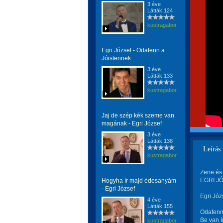
3 éve
Látták:124
kustragabor
Egri József - Odafenn a
Jóistennek
3 éve
Látták:133
kustragabor
Jaj de szép kék szeme van
magának - Egri József
3 éve
Látták:138
Leírás
kustragabor
Zene és
EGRI JÓ
Hogyha ír majd édesanyám
- Egri József
Egri Józ
4 éve
Látták:155
Odafenn 
Be van 
kustragabor