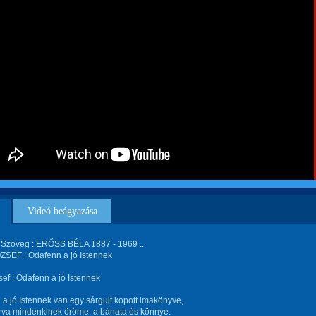
Videó beágyazása
 Szöveg : ERŐSS BÉLA 1887 - 1969 ..
ZSEF : Odafenn a jó Istennek
sef : Odafenn a jó Istennek
a jó Istennek van egy sárgult kopott imakönyve,
írva mindenkinek öröme, a bánata és könnye.