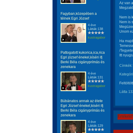
Az van a
Megzakla
Fagyban,közepében a
Nem is k
télnek Egri József
Nem is s
4 éve
Megüzen
Látták:138
Unom ezt
kustragabor
Ha majd
Temesse
/Tegyete
Pattogatott kukorica,ica,rica
Itt nyug
Egri józsef énekel,kíséri ifj
Berki Béla cigányprímás és
Címkék:
zenekara
4 éve
Kategóri
Látták:131
Feltöltöt
kustragabor
Látta 13
Búbánatos annak az élete
Egri József énekel,kiséri ifj
Berki Béla cigányprímás és
zenekara
Értékeld
4 éve
Látták:129