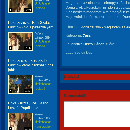
Meguntam az életemet, felmegyek Budap
Végigjárok a korzóban, minden áldott sz
Izolda3
02:21
Kicsínosítom magamat, a fejemet jól felt
Majd valaki belém szeret odalenn a Dun
Dóka Zszuzsa, Bősi Szabó
Címkék:
László - Zöld a petrezselyem
dóka zsuzsa - meguntam az él
9 éve
Kategória:
Zene
Látták:389
Feltöltötte:
Kustra Gábor
|
8 éve
Izolda3
01:47
Látta 516 ember.
Dóka Zsuzsa, Bősi Szabó
László - Páros csóknál nincs
jobb
Értékeld!
9 éve
Látták:425
Izolda3
01:57
Kommentáld!
Dóka Zsuzsa, Bősi Szabó
László -Paprika, só
9 éve
Látták:566
kustragabor
01:18