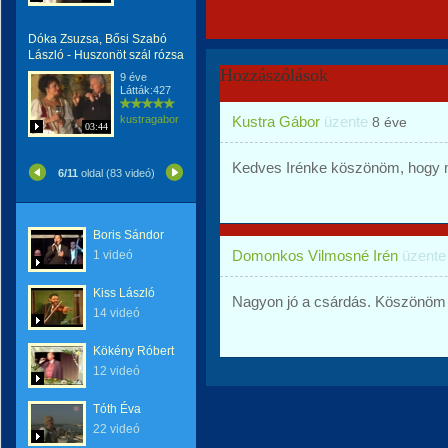
Dóka Zsuzsa, Bősi Szabó
László - Huszonöt szál rózsa
Hozzászólások
9 éve
Látták:427
kustragabor
Kustra Gábor
üzente
8 éve
03:44
Kedves Irénke köszönöm, hogy 
6/11
oldal (83 videó)
Boris Sándor
Domonkos Vilmosné Irén
üzent
1 videó
Kiss László
Nagyon jó a csárdás. Köszönöm 
14 videó
Kökény Róbert
12 videó
Tóth Éva
22 videó