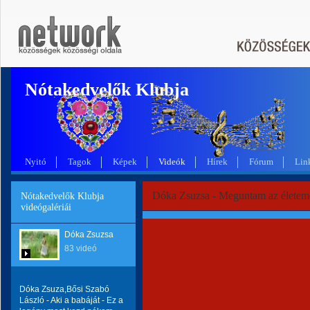
Nótakedvelők Klubja
Nyitó
Tagok
Képek
Videók
Hírek
Fórum
Lin
Dóka Zsuzsa - Meguntam az életem
Nótakedvelők Klubja
videógalériái
Dóka Zsuzsa
83 videó
Dóka Zsuza,Bősi Szabó
László - Aki a babáját - Ez a