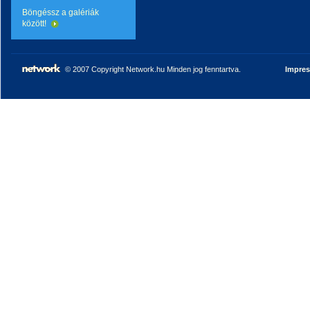
Böngéssz a galériák
között!
© 2007 Copyright Network.hu Minden jog fenntartva.
Impre