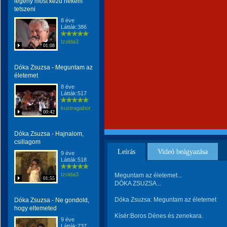
legény most kezd nékem
tetszeni
8 éve
Látták:386
Izolda3
01:08
Dóka Zsuzsa - Meguntam az
életemet
8 éve
Látták:517
kustragabor
00:42
Dóka Zsuzsa - Hajnalom,
csillagom
Leírás
Videó beágyazása
9 éve
Látták:518
Izolda3
Meguntam az életemet...
01:55
DÓKA ZSUZSA...
Dóka Zsuzsa: Meguntam az életemet
Dóka Zsuzsa - Ne gondold,
hogy eltemeted
Kísér:Boros Dénes és zenekara.
9 éve
Látták:737