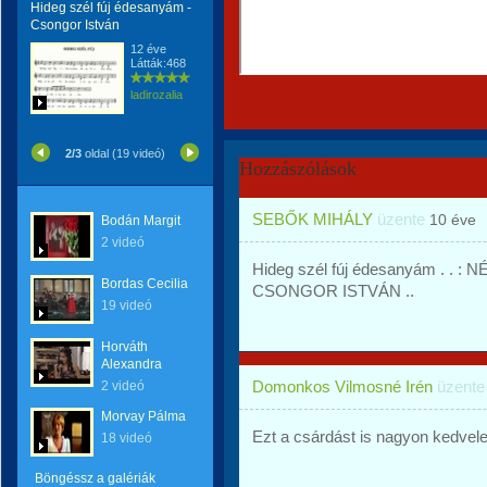
Hideg szél fúj édesanyám -
Csongor István
12 éve
Látták:468
ladirozalia
2/3
oldal (19 videó)
Hozzászólások
SEBŐK MIHÁLY
üzente
10 éve
Bodán Margit
2 videó
Hideg szél fúj édesanyám . . : N
Bordas Cecilia
CSONGOR ISTVÁN ..
19 videó
Horváth
Alexandra
Domonkos Vilmosné Irén
üzent
2 videó
Morvay Pálma
Ezt a csárdást is nagyon kedve
18 videó
Böngéssz a galériák