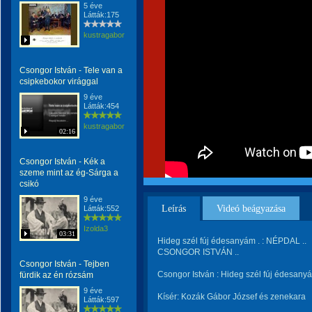
5 éve
Látták:175
kustragabor
Csongor István - Tele van a
csipkebokor virággal
9 éve
Látták:454
kustragabor
02:16
Csongor István - Kék a
szeme mint az ég-Sárga a
csikó
9 éve
Leírás
Videó beágyazása
Látták:552
Izolda3
03:31
Hideg szél fúj édesanyám . : NÉPDAL ..
CSONGOR ISTVÁN ..
Csongor István - Tejben
Csongor István : Hideg szél fúj édesany
fürdik az én rózsám
9 éve
Kísér: Kozák Gábor József és zenekara
Látták:597