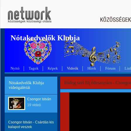
Nótakedvelők Klubja
Nyitó
Tagok
Képek
Videók
Hírek
Fórum
Lin
Hideg szél fúj édesanyám - Csongor
Nótakedvelők Klubja
videógalériái
Csongor István
19 videó
Csongor István - Csárdás kis
kalapot veszek