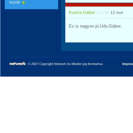
között!
Kustra Gábor
üzente
12 éve
Ez is nagyon jó.Üdv.Gábor.
© 2007 Copyright Network.hu Minden jog fenntartva.
Impre