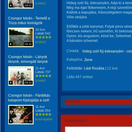
Hideg szél fúj, édesanyám, Adja ki a ke
Izolda3
04:02
Még ma éjjel fölkeresem, A régi szeretőm
Kiállok a kapujába, Kibeszélgetem maga
Véle utoljára
Csongor István - Temető a
Tisza mikor kivirágzik
Ellőtték a jobb karomat, Folyik piros vére
10 éve
Nincsen nekem, hű szeretőm, Ki beköss
Látták:542
Gyere, kis angyalom, kösd be, Sebeimet,
A bánatos szívemet.
Izolda3
03:41
Címkék:
hideg szél fúj édesanyám - cso
Csongor István - Lányok
Kategória:
Zene
lányok, simongáti lányok
11 éve
Feltöltötte:
Ládi Rozália
|
12 éve
Látták:737
Látta 467 ember.
Izolda3
04:03
Csongor István - Pántlikás
kalapom fújdogálja a szél
Értékeld!
11 éve
Látták:554
kustragabor
Kommentáld!
01:50