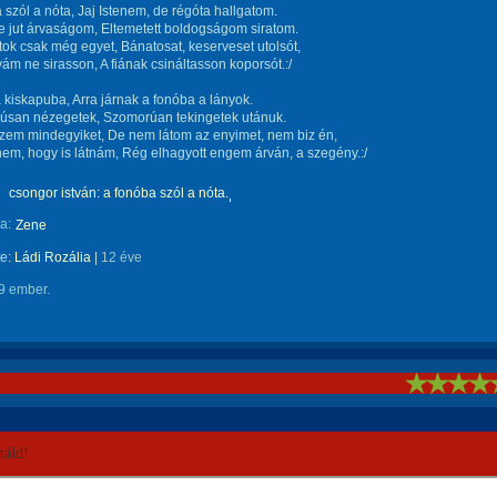
 szól a nóta, Jaj Istenem, de régóta hallgatom.
 jut árvaságom, Eltemetett boldogságom siratom.
atok csak még egyet, Bánatosat, keserveset utolsót,
m ne sirasson, A fiának csináltasson koporsót.:/
a kiskapuba, Arra járnak a fonóba a lányok.
búsan nézegetek, Szomorúan tekingetek utánuk.
ézem mindegyiket, De nem látom az enyimet, nem biz én,
enem, hogy is látnám, Rég elhagyott engem árván, a szegény.:/
csongor istván: a fonóba szól a nóta.
a:
Zene
te:
Ládi Rozália
|
12 éve
9 ember.
!
áld!