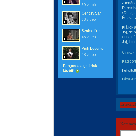
A fonóba
59 videó
Eszembe
/:Dalolj
Gencsy Sári
Édesanyá
33 videó
Kiállok 
Szóka Júlia
Jaj, de 
45 videó
/:El-eln
Jaj, Ist
Vígh Levente
Címkék:
18 videó
Kategóri
Böngéssz a galériák
Feltöltöt
között!
Látta 42
Értékeld
Komment