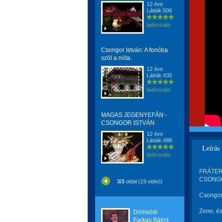
12 éve
Látták:506
ladirozalia
Csongor István: A fonóba
szól a nóta.
12 éve
Látták:430
ladirozalia
MAGAS JEGENYEFÁN -
CSONGOR ISTVÁN
12 éve
Látták:488
Leírás
ladirozalia
FRÁTER B
CSONGO
3/3
oldal (19 videó)
Csongor 
Zene, és
Dömsödi
Farkas Bálint