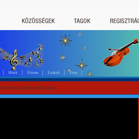
a
Hírek
Fórum
Linkek
Friss
István: A fonóba szól a nóta.