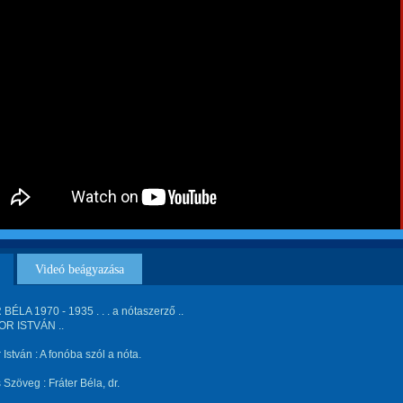
Videó beágyazása
ÉLA 1970 - 1935 . . . a nótaszerző ..
R ISTVÁN ..
István : A fonóba szól a nóta.
 Szöveg : Fráter Béla, dr.