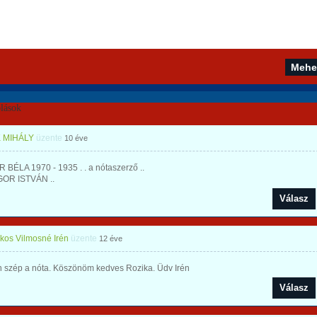
lások
 MIHÁLY
üzente
10 éve
BÉLA 1970 - 1935 . . a nótaszerző ..
OR ISTVÁN ..
Válasz
os Vilmosné Irén
üzente
12 éve
 szép a nóta. Köszönöm kedves Rozika. Üdv Irén
Válasz