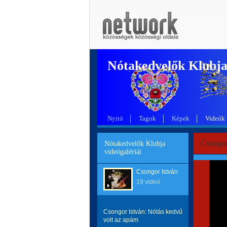
Nótakedvelők Klubj
Nyitó
Tagok
Képek
Videók
Csongor 
Nótakedvelők Klubja
videógalériái
Csongor István
19 videó
Csongor István: Nótás kedvű
volt az apám