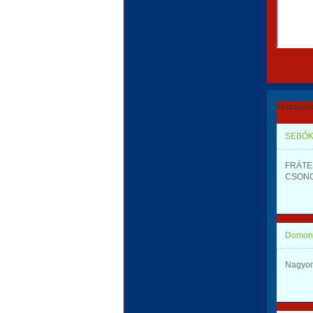
Hozzászó
SEBŐK
FRÁTER 
CSONG
Domonk
Nagyon