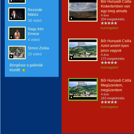
Bőr Hunyadi Csilla
Kiskertemben van
Rezsnák
egy öreg almafa
Miklós
4 éve
204 megtekintés
38 videó
kustragabor
Nagy Irén
Emese
4 videó
Bőr Hunyadi Csilla
Azért amiért ilyen
Simon Zsóka
piros vagyok
20 videó
4 éve
173 megtekintés
Böngéssz a galériák
kustragabor
között!
Bőr Hunyadi Csilla
Megüzentem,
megüzentem
4 éve
163 megtekintés
kustragabor