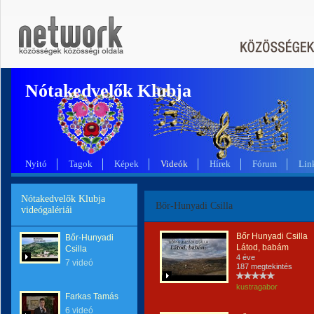
Nótakedvelők Klubja
Nyitó
Tagok
Képek
Videók
Hírek
Fórum
Lin
Nótakedvelők Klubja
Bőr-Hunyadi Csilla
videógalériái
Bőr Hunyadi Csilla
Bőr-Hunyadi
Látod, babám
Csilla
4 éve
7 videó
187 megtekintés
kustragabor
Farkas Tamás
6 videó