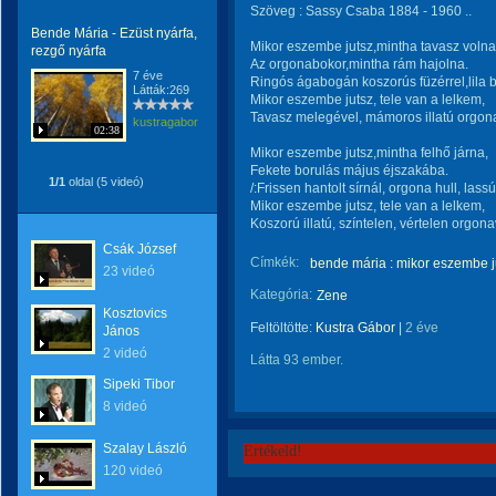
Szöveg : Sassy Csaba 1884 - 1960 ..
Bende Mária - Ezüst nyárfa,
Mikor eszembe jutsz,mintha tavasz volna
rezgő nyárfa
Az orgonabokor,mintha rám hajolna.
7 éve
Ringós ágabogán koszorús füzérrel,lila b
Látták:269
Mikor eszembe jutsz, tele van a lelkem,
Tavasz melegével, mámoros illatú orgona
kustragabor
02:38
Mikor eszembe jutsz,mintha felhő járna,
Fekete borulás május éjszakába.
1/1
oldal (5 videó)
/:Frissen hantolt sírnál, orgona hull, la
Mikor eszembe jutsz, tele van a lelkem,
Koszorú illatú, színtelen, vértelen orgonav
Csák József
Címkék:
bende mária : mikor eszembe j
23 videó
Kategória:
Zene
Kosztovics
Feltöltötte:
Kustra Gábor
|
2 éve
János
2 videó
Látta 93 ember.
Sipeki Tibor
8 videó
Szalay László
Értékeld!
120 videó