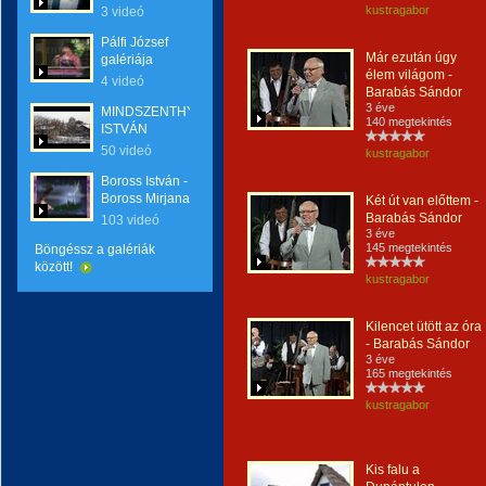
kustragabor
3 videó
Pálfi József
Már ezután úgy
galériája
élem világom -
4 videó
Barabás Sándor
3 éve
MINDSZENTHY
140 megtekintés
ISTVÁN
50 videó
kustragabor
Boross István -
Boross Mirjana
Két út van előttem -
Barabás Sándor
103 videó
3 éve
145 megtekintés
Böngéssz a galériák
között!
kustragabor
Kilencet ütött az óra
- Barabás Sándor
3 éve
165 megtekintés
kustragabor
Kis falu a