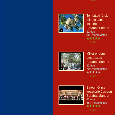
Izolda3
Temiattad járok
mindig talpig
feketében -
Barabás Sándor
12 éve
906 megtekintés
Izolda3
Mikor engem
besoroztak -
Barabás Sándor
12 éve
708 megtekintés
Izolda3
Balogh Örzse
keszkenőjét.mpeg -
Barabás Sándor
12 éve
654 megtekintés
Izolda3