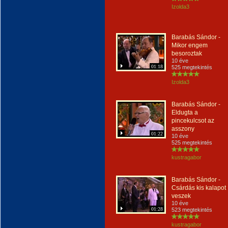
Izolda3
Barabás Sándor -
Mikor engem
besoroztak
10 éve
01:18
525 megtekintés
Izolda3
Barabás Sándor -
Eldugta a
pincekulcsot az
asszony
01:22
10 éve
525 megtekintés
kustragabor
Barabás Sándor -
Csárdás kis kalapot
veszek
10 éve
01:28
523 megtekintés
kustragabor