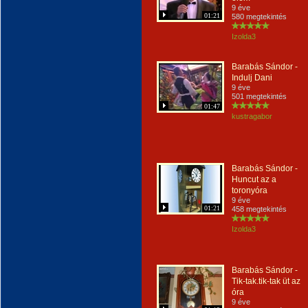
9 éve
01:21
580 megtekintés
Izolda3
Barabás Sándor -
Indulj Dani
9 éve
501 megtekintés
01:47
kustragabor
Barabás Sándor -
Huncut az a
toronyóra
9 éve
01:21
458 megtekintés
Izolda3
Barabás Sándor -
Tik-tak.tik-tak üt az
óra
9 éve