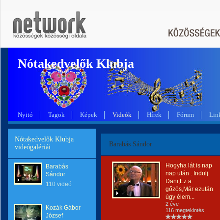
Nótakedvelők Klubja
Nyitó
Tagok
Képek
Videók
Hírek
Fórum
Lin
Nótakedvelők Klubja
Barabás Sándor
videógalériái
Hogyha lát is nap
Barabás
nap után . Indulj
Sándor
Dani,Ez a
110 videó
gőzös,Már ezután
úgy élem...
2 éve
Kozák Gábor
116 megtekintés
József