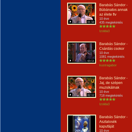
Barabás Sándor -
Búbánatos annak
az élete flv
10 éve
01:50
435 megtekintés
Izolda3
Barabás Sándor -
Csárdás csokor
10 éve
1081 megtekintés
03:51
kustragabor
Barabás Sándor -
Jaj, de szépen
muzsikálnak
10 éve
02:12
718 megtekintés
Izolda3
Barabás Sándor -
Asztalosék
kapufáját
10 éve