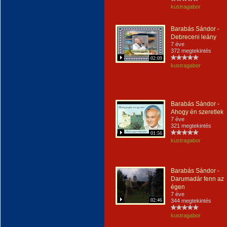
kustragabor
Barabás Sándor -
Debreceni leány
7 éve
372 megtekintés
02:09
kustragabor
Barabás Sándor -
Ahogy én szeretlek
7 éve
321 megtekintés
01:56
kustragabor
Barabás Sándor -
Darumadár fenn az
égen
7 éve
02:46
344 megtekintés
kustragabor