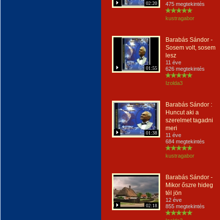
02:20
475 megtekintés
kustragabor
Barabás Sándor -
Sosem volt, sosem
lesz
11 éve
01:55
626 megtekintés
Izolda3
Barabás Sándor :
Huncut aki a
szerelmet tagadni
meri
01:38
11 éve
684 megtekintés
kustragabor
Barabás Sándor -
Mikor őszre hideg
tél jön
12 éve
02:18
855 megtekintés