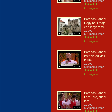
01:13
826 megtekintés
kustragabor
Barabás Sándor -
Hogy ha ír majd
édesanyám flv
10 éve
02:24
604 megtekintés
kustragabor
Barabás Sándor -
Isten veled kicsi
falum
10 éve
02:25
549 megtekintés
kustragabor
Barabás Sándor -
Lőre, lőre, cudar
lőre
10 éve
01:47
592 megtekintés