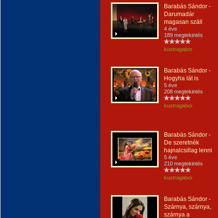
Barabás Sándor -
Darumadár
magasan száll
4 éve
189 megtekintés
kustragabor
Barabás Sándor -
Hogyha lát is
5 éve
208 megtekintés
kustragabor
Barabás Sándor -
De szeretnék
hajnalcsillag lenni
5 éve
210 megtekintés
kustragabor
Barabás Sándor -
Szárnya, szárnya,
szárnya a