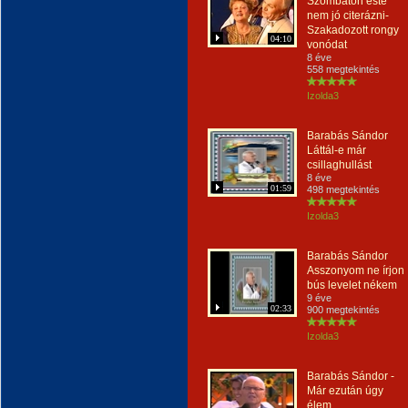
Szombaton este
nem jó citerázni-
Szakadozott rongy
04:10
vonódat
8 éve
558 megtekintés
Izolda3
Barabás Sándor
Láttál-e már
csillaghullást
8 éve
01:59
498 megtekintés
Izolda3
Barabás Sándor
Asszonyom ne írjon
bús levelet nékem
9 éve
02:33
900 megtekintés
Izolda3
Barabás Sándor -
Már ezután úgy
élem