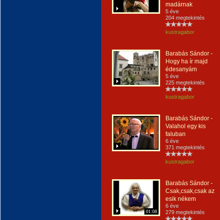
madárnak
5 éve
204 megtekintés
kustragabor
Barabás Sándor -
Hogy ha ír majd
édesanyám
5 éve
225 megtekintés
kustragabor
Barabás Sándor -
Valahol egy kis
faluban
6 éve
371 megtekintés
kustragabor
Barabás Sándor -
Csak,csak,csak az
esik nékem
6 éve
01:08
279 megtekintés