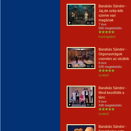
Barabás Sándor -
Jaj,de szép kék
szeme van
magának
02:38
7 éve
506 megtekintés
kustragabor
Barabás Sándor -
Orgonavirágok
csendes az utcátok
8 éve
02:30
538 megtekintés
Izolda3
Barabás Sándor -
Most kezdődik a
tánc
8 éve
01:39
438 megtekintés
Izolda3
Barabás Sándor -