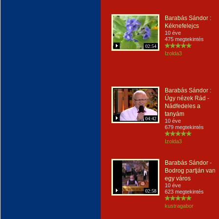
Barabás Sándor :
Kéknefelejcs
10 éve
475 megtekintés
02:54
Izolda3
Barabás Sándor :
Úgy nézek Rád -
Nádfedeles a
tanyám
04:42
10 éve
679 megtekintés
Izolda3
Barabás Sándor -
Bodrog partján van
egy város
10 éve
02:58
623 megtekintés
kustragabor