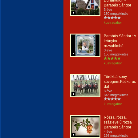
Dunántulon -
Barabás Sándor
3 éve
150 megtekintés
kustragabor
Barabás Sándor : A
leányka
rózsabimbó
3 éve
156 megtekintés
kustragabor
Törökbársony
süvegem.Két kuruc
dal
3 éve
348 megtekintés
kustragabor
Rózsa, rózsa,
százlevelű rózsa
Barabás Sándor
4 éve
198 megtekintés