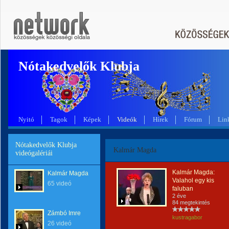
Nótakedvelők Klubja
Nyitó
Tagok
Képek
Videók
Hírek
Fórum
Lin
Nótakedvelők Klubja
Kalmár Magda
videógalériái
Kalmár Magda:
Kalmár Magda
Valahol egy kis
65 videó
faluban
2 éve
84 megtekintés
Zámbó Imre
kustragabor
26 videó