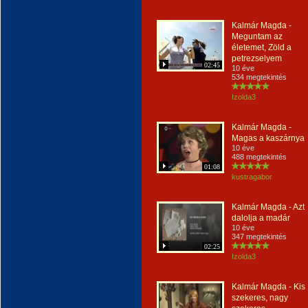
Kalmár Magda -
Meguntam az
életemet, Zöld a
petrezselyem
02:45
10 éve
534 megtekintés
Izolda3
Kalmár Magda -
Magas a kaszárnya
10 éve
488 megtekintés
01:08
kustragabor
Kalmár Magda - Azt
dalolja a madár
10 éve
347 megtekintés
02:25
Izolda3
Kalmár Magda - Kis
szekeres, nagy