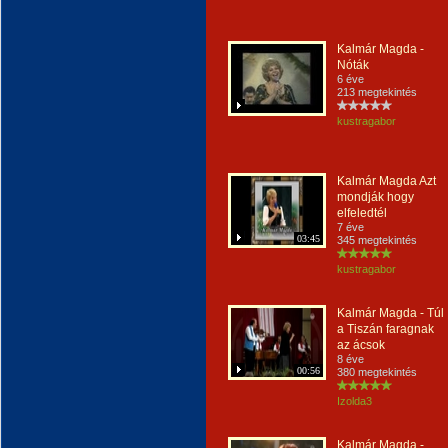
Kalmár Magda -
Nóták
6 éve
213 megtekintés
kustragabor
Kalmár Magda Azt
mondják hogy
elfeledtél
7 éve
03:45
345 megtekintés
kustragabor
Kalmár Magda - Túl
a Tiszán faragnak
az ácsok
8 éve
00:56
380 megtekintés
Izolda3
Kalmár Magda -