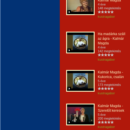
Kalmár Magda
4 éve
148 megtekintés
kustragabor
Ha madárka száll
az ágra - Kalmár
Magda
4 éve
142 megtekintés
kustragabor
Kalmár Magda -
Kukorica, csalán
5 éve
173 megtekintés
kustragabor
Kalmár Magda -
Szeretőt keresek
5 éve
200 megtekintés
kustragabor