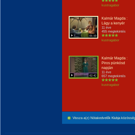
kustragabor
Kalmár Magda :
Lágy a kenyér
11 éve
455 megtekintés
01:10
kustragabor
Kalmár Magda :
Piros pünkösd
napján
11 éve
02:42
657 megtekintés
kustragabor
Vissza a(z) Nótakedvelők Klubja közössé