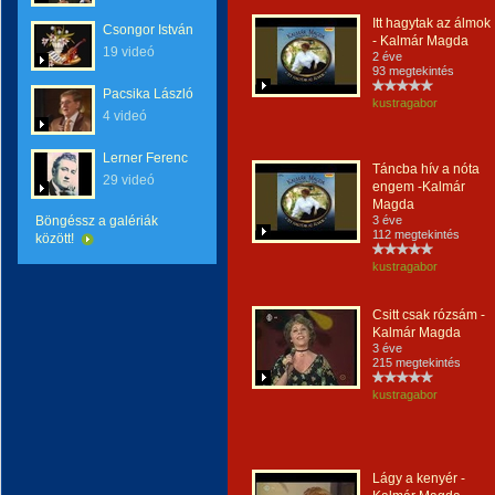
Itt hagytak az álmok
Csongor István
- Kalmár Magda
19 videó
2 éve
93 megtekintés
Pacsika László
kustragabor
4 videó
Lerner Ferenc
Táncba hív a nóta
29 videó
engem -Kalmár
Magda
Böngéssz a galériák
3 éve
112 megtekintés
között!
kustragabor
Csitt csak rózsám -
Kalmár Magda
3 éve
215 megtekintés
kustragabor
Lágy a kenyér -