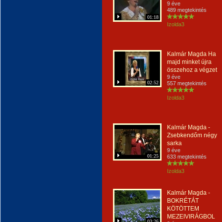
9 éve
489 megtekintés
01:18
Izolda3
Kalmár Magda Ha
majd minket újra
összehoz a végzet
9 éve
02:52
557 megtekintés
Izolda3
Kalmár Magda -
Zsebkendőm négy
sarka
9 éve
01:25
633 megtekintés
Izolda3
Kalmár Magda -
BOKRÉTÁT
KÖTÖTTEM
MEZEIVIRÁGBOL
03:26