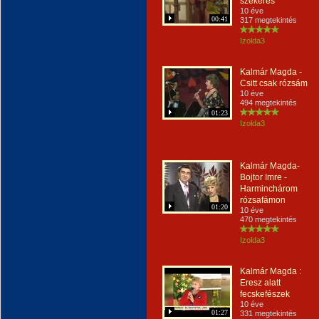
szekeres
10 éve
00:41
317 megtekintés
Izolda3
Kalmár Magda -
Csitt csak rózsám
10 éve
494 megtekintés
01:23
Izolda3
Kalmár Magda-
Bojtor Imre -
Harminchárom
rózsafámon
01:20
10 éve
470 megtekintés
Izolda3
Kalmár Magda :
Eresz alatt
fecskefészek
10 éve
01:27
331 megtekintés