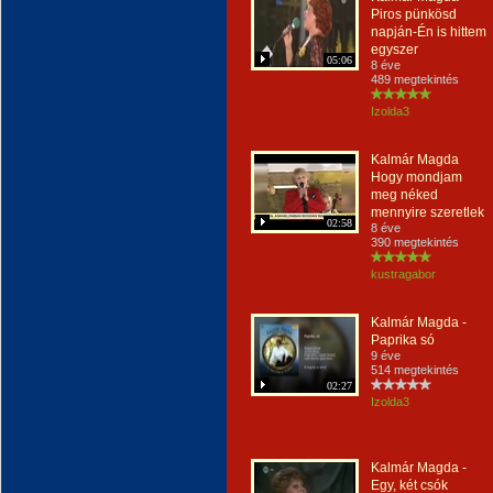
Piros pünkösd
napján-Én is hittem
egyszer
05:06
8 éve
489 megtekintés
Izolda3
Kalmár Magda
Hogy mondjam
meg néked
mennyire szeretlek
02:58
8 éve
390 megtekintés
kustragabor
Kalmár Magda -
Paprika só
9 éve
514 megtekintés
02:27
Izolda3
Kalmár Magda -
Egy, két csók