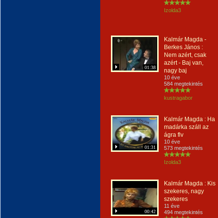
Izolda3
Kalmár Magda -
Berkes János :
Nem azért, csak
azért - Baj van,
01:38
nagy baj
10 éve
584 megtekintés
kustragabor
Kalmár Magda : Ha
madárka száll az
ágra flv
10 éve
01:31
573 megtekintés
Izolda3
Kalmár Magda : Kis
szekeres, nagy
szekeres
11 éve
00:42
494 megtekintés