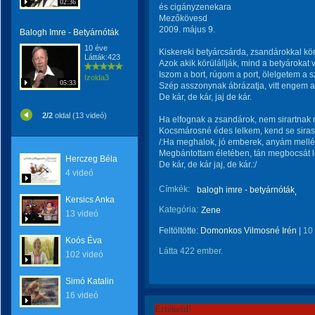
02:36
és cigányzenekara
Mezőkövesd
2009. május 9.
Balogh Imre - Betyárnóták
10 éve
Kiskereki betyárcsárda, zsandárokkal körü
Látták:423
Azok akik körülállják, mind a betyárokat v
Iszom a bort, rúgom a port, ölelgetem a 
Izolda3
05:33
Szép asszonynak ábrázatja, vitt engem a
De kár, de kár, jaj de kár.
2/2
oldal (13 videó)
Ha elfognak a zsandárok, nem sirartnak 
Kocsmárosné édes lelkem, kend se sira
/:Ha meghalok, jó emberek, anyám mellé
Megbántottam életében, tán megbocsát l
Herczeg Béla
De kár, de kár jaj, de kár.:/
4 videó
Címkék:
balogh imre - betyárnóták
Kersics Anka
Kategória:
Zene
13 videó
Feltöltötte:
Domonkos Vilmosné Irén
|
10
Koós Éva
Látta 422 ember.
102 videó
Simó Katalin
16 videó
Értékeld!