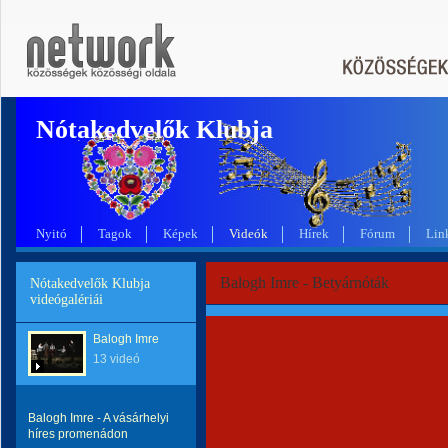
Nótakedvelők Klubja
Nyitó
Tagok
Képek
Videók
Hírek
Fórum
Lin
Balogh Imre - Betyárnóták
Nótakedvelők Klubja
videógalériái
Balogh Imre
13 videó
Balogh Imre - A vásárhelyi
híres promenádon