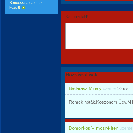
Böngéssz a galériák
között!
Kommentáld!
Hozzászólások
Badarász Mihály
üzente
10 éve
Remek nóták.Köszönöm.Üdv.Mih
Domonkos Vilmosné Irén
üzent