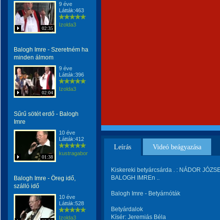
9 éve
Látták:463
Izolda3
02:35
Balogh Imre - Szeretném ha
minden álmom
9 éve
Látták:396
Izolda3
02:04
Sűrű sötét erdő - Balogh
Imre
10 éve
Látták:412
Leírás
Videó beágyazása
kustragabor
01:38
Kiskereki betyárcsárda . : NÁDOR JÓZSE
BALOGH IMREn ..
Balogh Imre - Öreg idő,
szálló idő
Balogh Imre - Betyárnóták
10 éve
Látták:528
Betyárdalok
Kísér: Jeremiás Béla
Izolda3