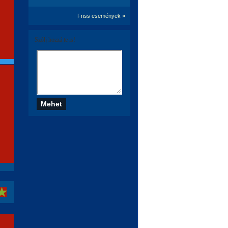
Friss események »
Szólj hozzá te is!