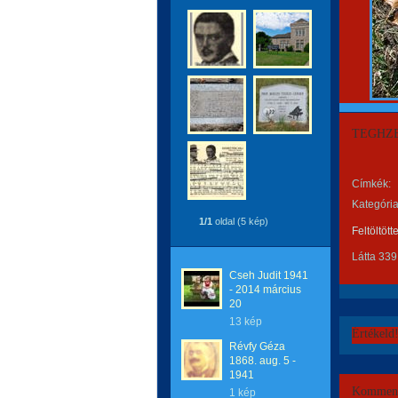
TEGHZE
Címkék:
Kategória
1/1
oldal (5 kép)
Feltöltött
Látta 339
Cseh Judit 1941
- 2014 március
20
13 kép
Értékeld
Révfy Géza
1868. aug. 5 -
1941
Komment
1 kép