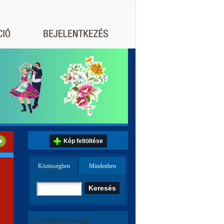
Kép feltöltése
Közösségben
Mindenben
Ez történt a közösségben: