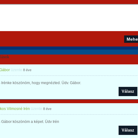
lások
 Gábor
üzente
8 éve
 Irénke köszönöm, hogy megnézted. Üdv. Gábor.
Válasz
os Vilmosné Irén
üzente
8 éve
 Gábor köszönöm a képet. Üdv Irén
Válasz