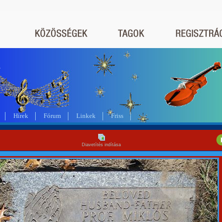
a
Hírek
Fórum
Linkek
Friss
Diavetítés indítása