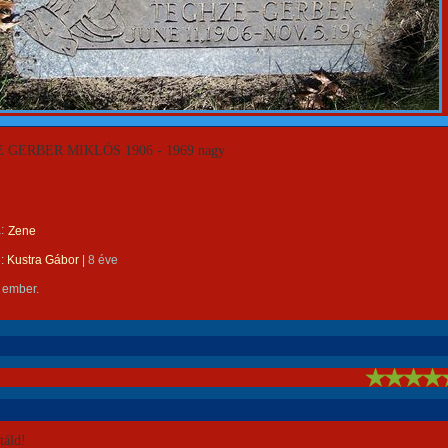
 GERBER MIKLÓS 1906 - 1969 nagy
:
Zene
e:
Kustra Gábor
|
8 éve
 ember.
!
áld!