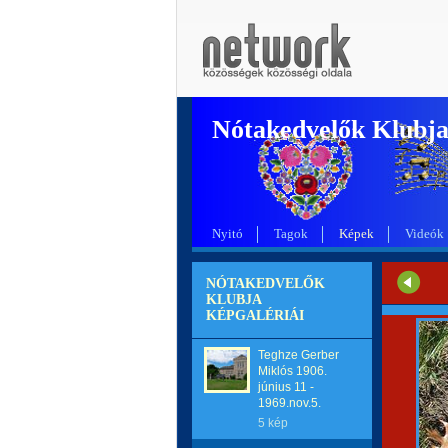
Nótakedvelők Klubj
Nyitó
Tagok
Képek
Videók
NÓTAKEDVELŐK
KLUBJA
KÉPGALÉRIÁI
Teghze Gerber
Miklós 1906.
június 11 -
1969.nov.5.
5 kép