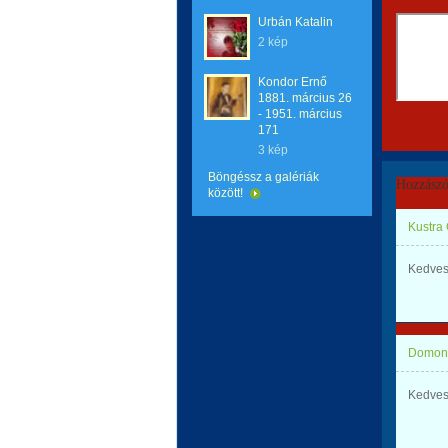
Urbán Katalin
2 kép
Kondor Ernő
1881. március 26
- 1951. március
171
3 kép
Böngéssz a galériák
Hozzászó
között!
Kustra
Kedves
Domonk
Kedves