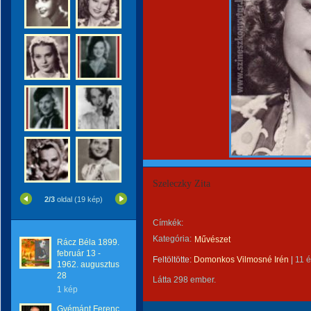
Szeleczky Zita
2/3
oldal (19 kép)
Címkék:
Kategória:
Művészet
Rácz Béla 1899.
február 13 -
Feltöltötte:
Domonkos Vilmosné Irén
|
11 
1962. augusztus
28
Látta 298 ember.
1 kép
Gyémánt Ferenc