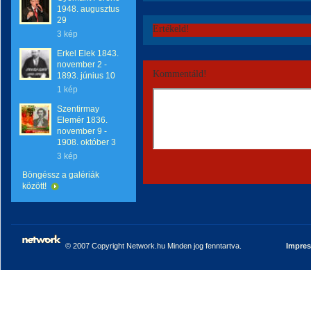
1948. augusztus
29
Értékeld!
3 kép
Erkel Elek 1843.
november 2 -
Kommentáld!
1893. június 10
1 kép
Szentirmay
Elemér 1836.
november 9 -
1908. október 3
3 kép
Böngéssz a galériák
között!
© 2007 Copyright Network.hu Minden jog fenntartva.
Impre