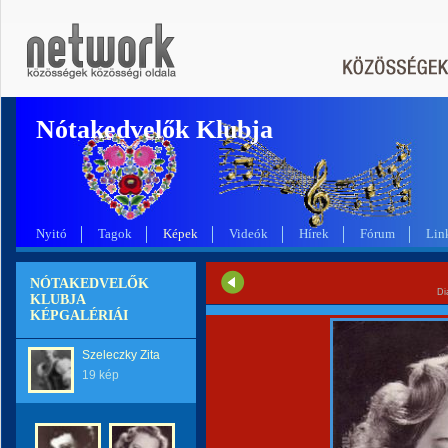
Nótakedvelők Klubja
Nyitó
Tagok
Képek
Videók
Hírek
Fórum
Lin
NÓTAKEDVELŐK
Di
KLUBJA
KÉPGALÉRIÁI
Szeleczky Zita
19 kép