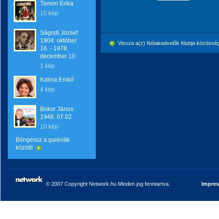
Tamon Erika
10 kép
Ságodi József
1904. október
Vissza a(z) Nótakedvelők Klubja közössé
16. - 1978.
december 10
1 kép
Kalina Enikő
4 kép
Bokor János
1948. 07.02
10 kép
Böngéssz a galériák
között!
© 2007 Copyright Network.hu Minden jog fenntartva.
Impre