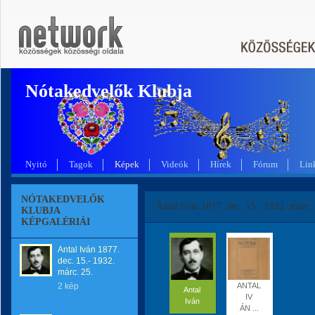
Nótakedvelők Klubja
Nyitó
Tagok
Képek
Videók
Hírek
Fórum
Lin
NÓTAKEDVELŐK
Antal Iván 1877. dec. 15.- 1932. márc.
KLUBJA
KÉPGALÉRIÁI
Antal Iván 1877.
dec. 15.- 1932.
márc. 25.
2 kép
ANTAL
Antal
IV
Iván
ÁN ...