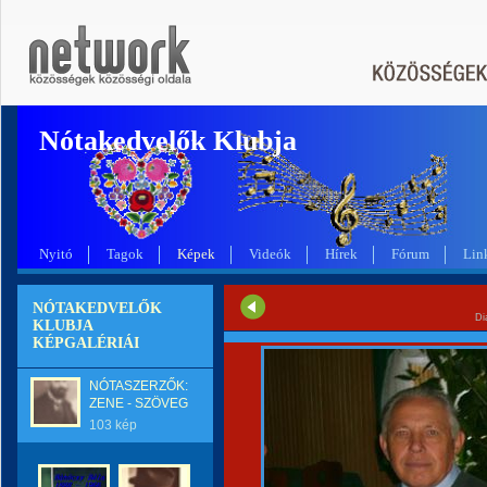
Nótakedvelők Klubja
Nyitó
Tagok
Képek
Videók
Hírek
Fórum
Lin
NÓTAKEDVELŐK
Di
KLUBJA
KÉPGALÉRIÁI
NÓTASZERZŐK:
ZENE - SZÖVEG
103 kép