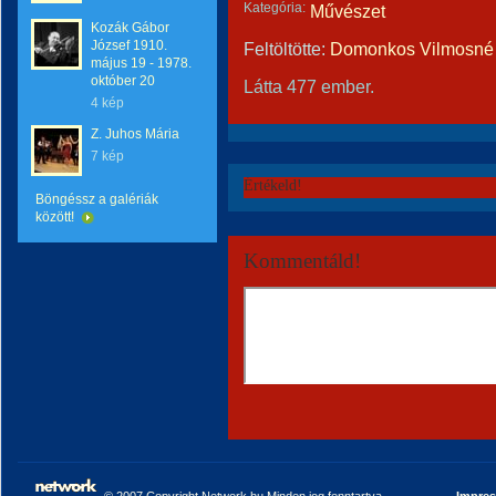
Kategória:
Művészet
Kozák Gábor
József 1910.
Feltöltötte:
Domonkos Vilmosné 
május 19 - 1978.
október 20
Látta 477 ember.
4 kép
Z. Juhos Mária
7 kép
Értékeld!
Böngéssz a galériák
között!
Kommentáld!