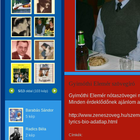
Gyimóthi Elemér szövegíró
5/13
oldal (103 kép)
Gyimóthi Elemér nótaszövegei me
Minden érdeklődőnek ajánlom az 
Barabás Sándor
http://www.zeneszoveg.hu/szem
5 kép
lyrics-bio-adatlap.html
Radics Béla
Címkék:
2 kép