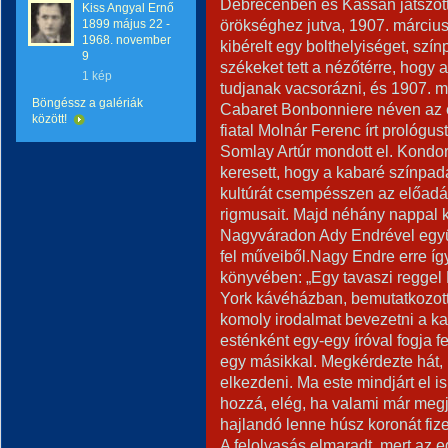
Debrecenben és Kassán játszott.
Kiss Angyal Ernő
örökséghez jutva, 1907. március 
1899 május 22 -
1968. november
kibérelt egy bolthelyiséget, színp
9
székeket tett a nézőtérre, hog
1 kép
tudjanak vacsorázni, és 1907. m
Böngéssz a galériák
Cabaret Bonbonniere néven az el
között!
fiatal Molnár Ferenc írt prológus
Somlay Artúr mondott el. Kondor E
keresett, hogy a kabaré színpad
kultúrát csempésszen az előadás
rigmusait. Majd néhány nappal 
Nagyváradon Ady Endrével együtt
fel műveiből.Nagy Endre erre í
könyvében: „Egy tavaszi reggel
York kávéházban, bemutatkozott
komoly irodalmat bevezetni a ka
esténként egy-egy íróval fogja f
egy másikkal. Megkérdezte hát, 
elkezdeni. Ma este mindjárt el 
hozzá, elég, ha valami már megj
hajlandó lenne húsz koronát fize
A felolvasás elmaradt, mert az 