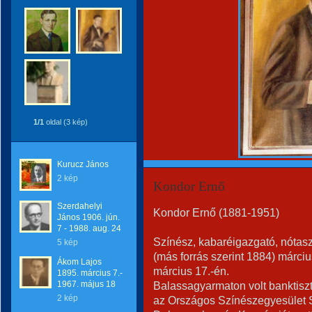
1/1
oldal (3 kép)
Kurucz János
2 kép
Kondor Ernő
Szerdahelyi
Kondor Ernő (1881-1951)
János 1906. jún.
7 - 1988. aug. 24
Színész, kabaréigazgató, nótas
5 kép
(más forrás szerint 1884) márci
Ákom Lajos
március 17.-én.
1895. március 7.-
1967. május 18
Balassagyarmaton volt banktisz
2 kép
az Országos Színészegyesület S