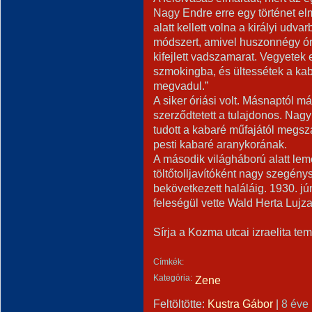
Nagy Endre erre egy történet e
alatt kellett volna a királyi udv
módszert, amivel huszonnégy óra a
kifejlett vadszamarat. Vegyetek 
szmokingba, és ültessétek a kab
megvadul.”
A siker óriási volt. Másnaptól m
szerződtetett a tulajdonos. Nagy
tudott a kabaré műfajától megsza
pesti kabaré aranykorának.
A második világháború alatt lemez
töltőtolljavítóként nagy szegén
bekövetkezett haláláig. 1930. j
feleségül vette Wald Herta Lujza 
Sírja a Kozma utcai izraelita te
Címkék:
Kategória:
Zene
Feltöltötte:
Kustra Gábor
|
8 éve