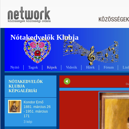
Nótakedvelők Klubja
Nyitó
Tagok
Képek
Videók
Hírek
Fórum
Lin
NÓTAKEDVELŐK
Di
KLUBJA
KÉPGALÉRIÁI
Kondor Ernő
1881. március 26
- 1951. március
171
3 kép