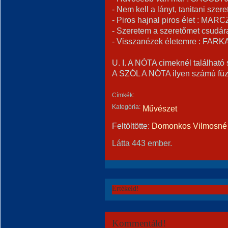
- Nem kell a lányt, tanitani sz
- Piros hajnal piros élet : MAR
- Szeretem a szeretőmet csudá
- Visszanézek életemre : FARK
U. I. A NÓTA cimeknél található 
A SZÓL A NÓTA ilyen számú füz
Címkék:
Kategória:
Művészet
Feltöltötte:
Domonkos Vilmosné 
Látta 443 ember.
Értékeld!
Kommentáld!