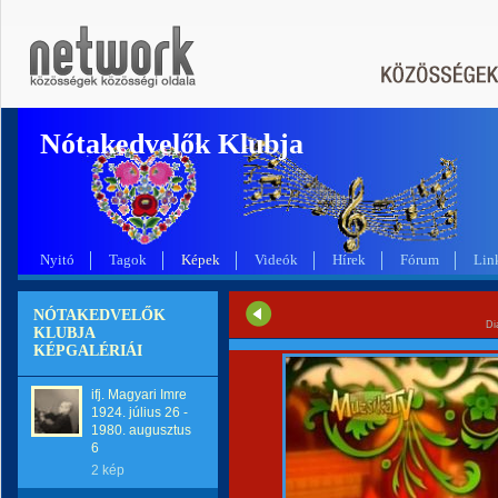
Nótakedvelők Klubja
Nyitó
Tagok
Képek
Videók
Hírek
Fórum
Lin
NÓTAKEDVELŐK
Di
KLUBJA
KÉPGALÉRIÁI
ifj. Magyari Imre
1924. július 26 -
1980. augusztus
6
2 kép