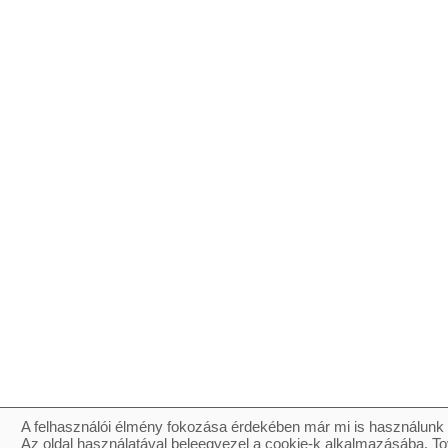
A felhasználói élmény fokozása érdekében már mi is használunk 
Az oldal használatával beleegyezel a cookie-k alkalmazásába. To