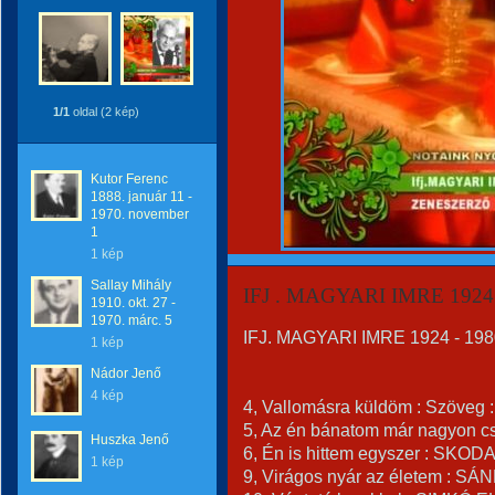
1/1
oldal (2 kép)
Kutor Ferenc
1888. január 11 -
1970. november
1
1 kép
Sallay Mihály
IFJ . MAGYARI IMRE 1924 -
1910. okt. 27 -
1970. márc. 5
IFJ. MAGYARI IMRE 1924 - 198
1 kép
Nádor Jenő
4 kép
4, Vallomásra küldöm : Szöveg
5, Az én bánatom már nagyon 
Huszka Jenő
6, Én is hittem egyszer : SKOD
1 kép
9, Virágos nyár az életem : S