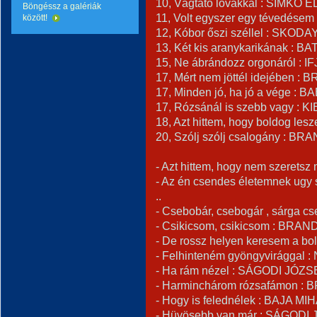
10, Vágtató lovakkal : SIMKÓ 
Böngéssz a galériák
11, Volt egyszer egy tévedésem
között!
12, Kóbor őszi széllel : SKOD
13, Két kis aranykarikának : 
15, Ne ábrándozz orgonáról : I
17, Mért nem jöttél idejében :
17, Minden jó, ha jó a vége : 
17, Rózsánál is szebb vagy : K
18, Azt hittem, hogy boldog les
20, Szólj szólj csalogány : BR
- Azt hittem, hogy nem szerets
- Az én csendes életemnek ugy
..
- Csebobár, csebogár , sárga 
- Csikicsom, csikicsom : BRAN
- De rossz helyen keresem a b
- Felhinteném gyöngyvirággal : 
- Ha rám nézel : SÁGODI JÓZSE
- Harminchárom rózsafámon : 
- Hogy is felednélek : BAJA MIH
- Hüvösebb van már : SÁGODI 