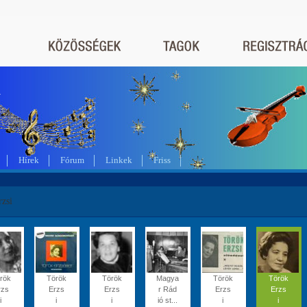
a
Hírek
Fórum
Linkek
Friss
zsi
rök
Török
Török
Magya
Török
Török
rzs
Erzs
Erzs
r Rád
Erzs
Erzs
i
i
i
ió st...
i
i