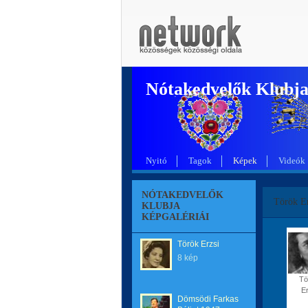
Nótakedvelők Klubj
Nyitó
Tagok
Képek
Videók
NÓTAKEDVELŐK
Török Er
KLUBJA
KÉPGALÉRIÁI
Török Erzsi
8 kép
Tö
E
Dömsödi Farkas