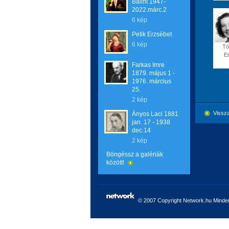
Bálint 1947-
2022.márc.2
6 kép
Petik Erzsébet
6 kép
Tö
E
Farkas Imre
1879. május 1 -
1976. március
25.
2 kép
Vissza
Ányos Laci 1881
jan. 17 - 1938
dec.14
2 kép
Böngéssz a galériák
között!
© 2007 Copyright Network.hu Minden 