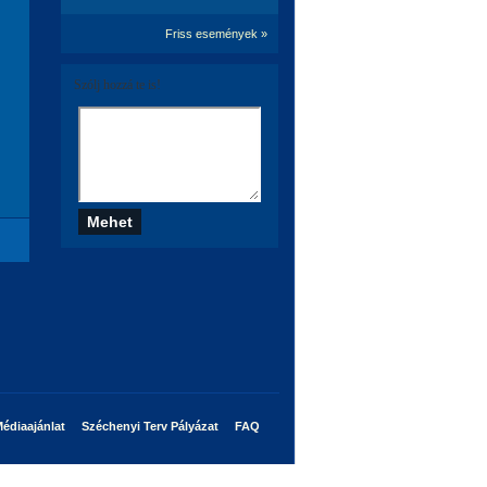
Friss események »
Szólj hozzá te is!
édiaajánlat
Széchenyi Terv Pályázat
FAQ