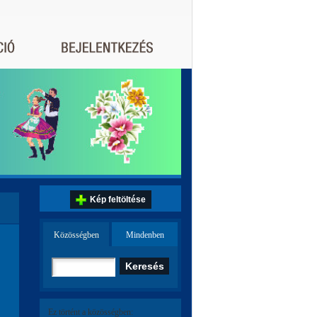
Kép feltöltése
Közösségben
Mindenben
Ez történt a közösségben: