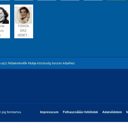
rök
TÖRÖK
rzs
ERZ
i
SÉBET...
 a(z) Nótakedvelők Klubja közösség összes képéhez
jog fenntartva.
Impresszum
Felhasználási feltételek
Adatvédelem
M