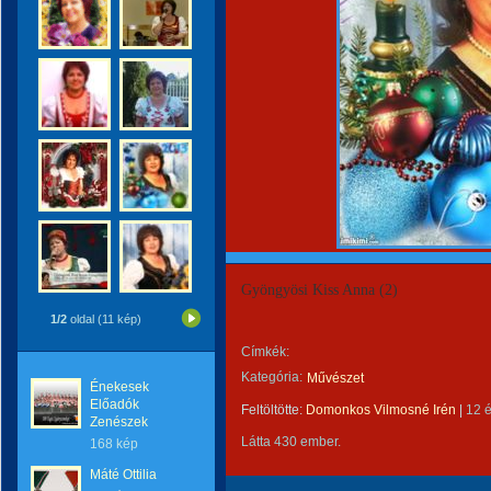
Gyöngyösi Kiss Anna (2)
1/2
oldal (11 kép)
Címkék:
Kategória:
Művészet
Énekesek
Előadók
Feltöltötte:
Domonkos Vilmosné Irén
|
12 
Zenészek
Látta 430 ember.
168 kép
Máté Ottilia