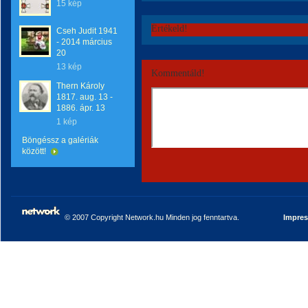
15 kép
Értékeld!
Cseh Judit 1941
- 2014 március
20
13 kép
Kommentáld!
Thern Károly
1817. aug. 13 -
1886. ápr. 13
1 kép
Böngéssz a galériák
között!
© 2007 Copyright Network.hu Minden jog fenntartva.
Impre