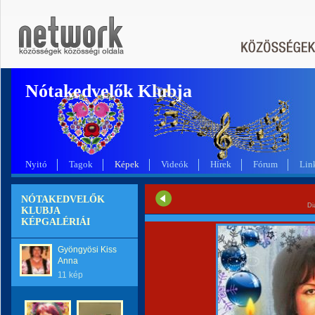
Nótakedvelők Klubja
Nyitó
Tagok
Képek
Videók
Hírek
Fórum
Lin
NÓTAKEDVELŐK
Di
KLUBJA
KÉPGALÉRIÁI
Gyöngyösi Kiss
Anna
11 kép