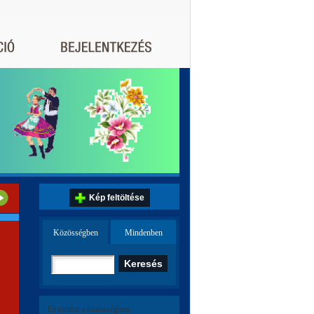
Kép feltöltése
Közösségben
Mindenben
Ez történt a közösségben: