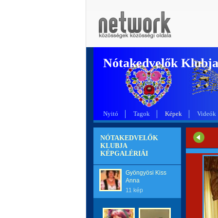
Nótakedvelők Klubj
Nyitó
Tagok
Képek
Videók
NÓTAKEDVELŐK
KLUBJA
KÉPGALÉRIÁI
Gyöngyösi Kiss
Anna
11 kép