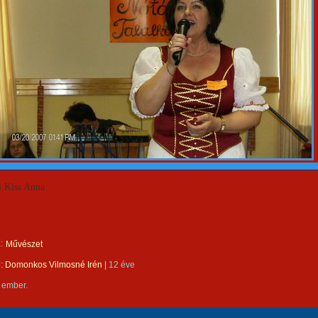
 Kiss Anna
:
Művészet
e:
Domonkos Vilmosné Irén
|
12 éve
 ember.