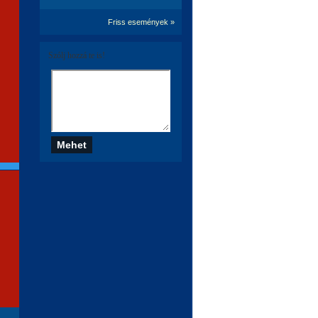
Friss események »
Szólj hozzá te is!