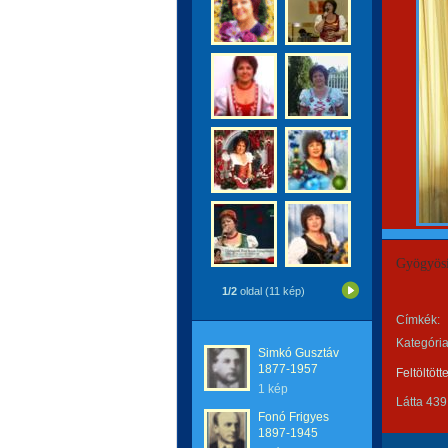
Gyögyösi
1/2
oldal (11 kép)
Címkék:
Kategória
Simkó Gusztáv
1877-1957
Feltöltött
1 kép
Látta 439
Fonó Frigyes
1897-1945