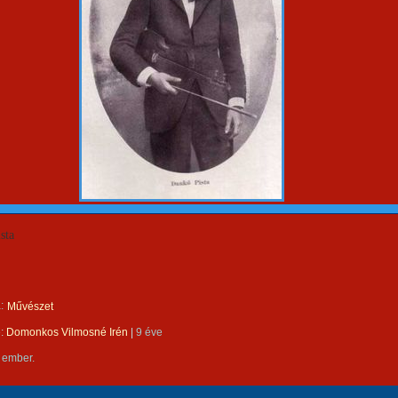
sta
:
Művészet
e:
Domonkos Vilmosné Irén
|
9 éve
 ember.