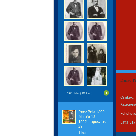
Dankó Pi
1/2
oldal (10 kép)
Címkék:
Kategória
Rácz Béla 1899.
Feltöltött
február 13 -
1962. augusztus
Látta 317
28
1 kép