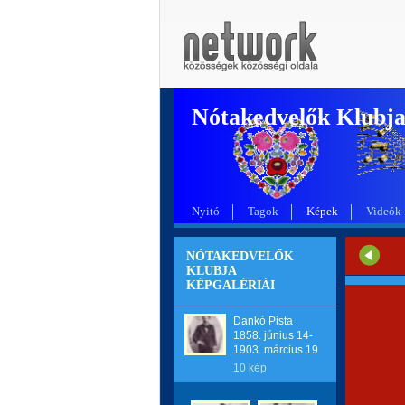
Nótakedvelők Klubj
Nyitó
Tagok
Képek
Videók
NÓTAKEDVELŐK
KLUBJA
KÉPGALÉRIÁI
Dankó Pista
1858. június 14-
1903. március 19
10 kép