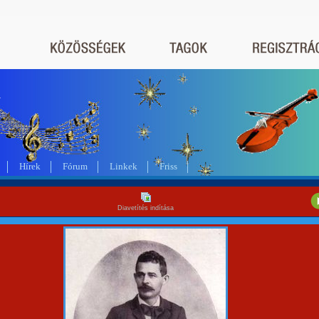
a
Hírek
Fórum
Linkek
Friss
Diavetítés indítása