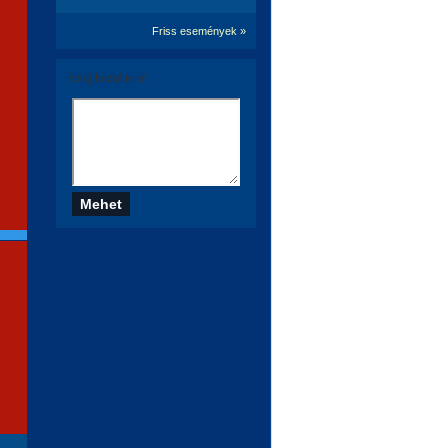
Friss események »
Szólj hozzá te is!