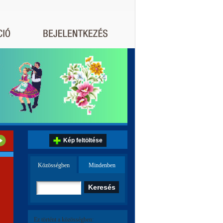
Kép feltöltése
Közösségben
Mindenben
Ez történt a közösségben: