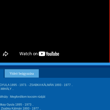
Videó beágyazása
GYULA 1895 - 1973. - ZSABKA KÁLMÁN 1893 - 1977 ..
MIHÁLY ..
ihály : Megfordítom kocsim rúdját
itkay Gyula 1895 - 1973 ..
: Zsabka Kálmán 1893 - 1977 ..