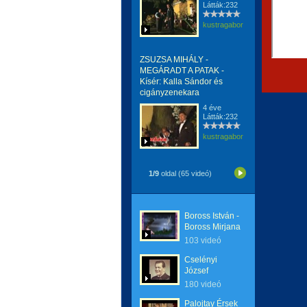
Látták:232
kustragabor
ZSUZSA MIHÁLY -
MEGÁRADT A PATAK -
Kísér: Kalla Sándor és
cigányzenekara
4 éve
Látták:232
kustragabor
1/9
oldal (65 videó)
Boross István -
Boross Mirjana
103 videó
Cselényi
József
180 videó
Palojtay Érsek