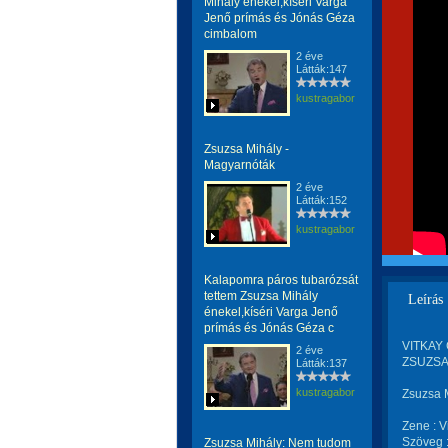
Mihály énekel,kíséri Varga
Jenő prímás és Jónás Géza
cimbalom
2 éve
Látták:147
kustragabor
Zsuzsa Mihály -
Magyarnóták
2 éve
Látták:152
kustragabor
Kalapomra páros tubarózsát
tettem Zsuzsa Mihály
Leírás
énekel,kíséri Varga Jenő
prímás és Jónás Géza c
VITKAY 
2 éve
ZSUZSA 
Látták:137
kustragabor
Zsuzsa M
Zene : V
Szöveg 
Zsuzsa Mihály: Nem tudom