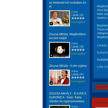
az életemet hol rontottam én
Megfordí
el
Ahol fáj
2 éve
Neki vág
Látták:142
Valahol 
kustragabor
Bejártam
Tüzes bo
/:Mégsem
Zsuzsa Mihály: Megfordítom
Megfordí
kocsim rúdját
2 éve
Címkék:
Látták:135
Kategóri
kustragabor
Feltöltöt
Zsuzsa Mihály - A vén cigány
Látta 13
4 éve
Látták:243
kustragabor
Értékeld
ZSUZSA MIHÁLY - ICA RICA
KUKORICA - Kísér: Kalla
Sándor és cigányzenekara
Komment
4 éve