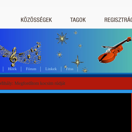
a
Hírek
Fórum
Linkek
Friss
Mihály: Megfordítom kocsim rúdját