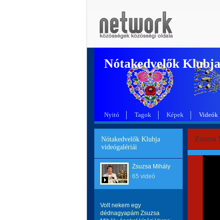
Nótakedvelők Klubj
Nyitó
Tagok
Képek
Videók
Zsuzsa 
Nótakedvelők Klubja
videógalériái
Zsuzsa Mihály
65 videó
Volt nekem egy
dédnagyapám Zsuzsa