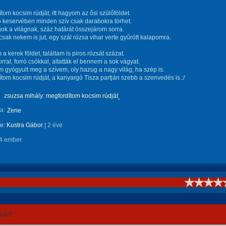
tom kocsim rúdját, itt hagyom az ősi szülőföldet.
ó keservében minden szív csak darabokra törhet.
ok a világnak, száz határát összejárom sorra.
csak nekem is jut, egy szál rózsa vihar verte gyűrött kalapomra.
 a kerek földet, találtam is piros rózsát százat.
rral, forró csókkal, altatták el bennem a sok vágyat.
 gyógyult meg a szívem, oly hazug a nagy világ, ha szép is.
tom kocsim rúdját, a kanyargó Tisza partján szebb a szenvedés is.:/
zsuzsa mihály: megfordítom kocsim rúdját
a:
Zene
te:
Kustra Gábor
|
2 éve
4 ember.
!
áld!