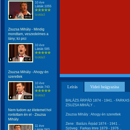
10 éve
Látták:1055
Izolda3
09:05
Zsuzsa Mihály - Mindig
mondtam, veszedelmes a
lány; Ici pici
10 éve
Látták:585
Izolda3
02:43
Zsuzsa Mihály - Ahogy én
szeretlek
10 éve
Leírás
Videó beágyazása
Látták:743
Izolda3
02:01
BALÁZS ÁRPÁD 1874 - 1941. - FARKAS I
ZSUZSA MIHÁLY ..
Nem tudom az életemet hol
Zsuzsa Mihály : Ahogy én szeretlek
rontottam én el - Zsuzsa
Mihály
Zene : Balázs Árpád 1874 - 1941 ..
11 éve
Szöveg : Farkas Imre 1879 - 1976 ..
Látták:563