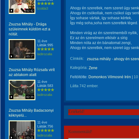
Ahogy én szeretlek, nem szeret úgy senk
Izolda3
02:42
Ahogy én csókollak, nem csókol úgy sen
Így sohase vártak, így sohase kértek,
Így még soha,soha nem szerettek téged.
Zsuzsa Mihály - Drága
szüleimnek küldöm ezt a
Minden virág az én szerelmemből nyílik,
nótát.
Ez az én szerelmem elkísér a sírig
11 éve
Minden nóta az én bánatomat zengi,
Látták:995
Ahogy én szeretlek, nem szeret úgy senk
ladirozalia
03:17
Címkék:
zsuzsa mihály - ahogy én szere
Kategória:
Zene
Zsuzsa Mihály Rózsafa virít
az ablakom alatt
Feltöltötte:
Domonkos Vilmosné Irén
|
10
11 éve
Látták:583
Látta 742 ember.
ladirozalia
02:39
Zsuzsa Mihály Badacsonyi
Értékeld!
kéknyelü...
11 éve
Látták:756
Kommentáld!
ladirozalia
03:21