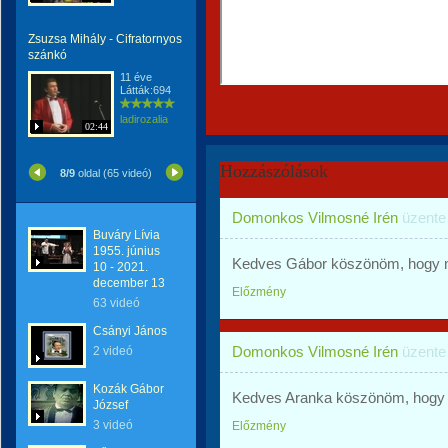
Zsuzsa Mihály - Cifratornyos
szánkó
11 éve
Látták:694
ladirozalia
02:44
Hozzászólások
8/9
oldal (65 videó)
Domonkos Vilmosné Irén
üzent
Buváry Lívia
1955. június
Kedves Gábor köszönöm, hogy me
10 - 2021.
december 13
Előzmény
63 videó
Csányi János
Domonkos Vilmosné Irén
üzent
2 videó
Kozák Gábor
Kedves Aranka köszönöm, hogy m
József
3 videó
Előzmény