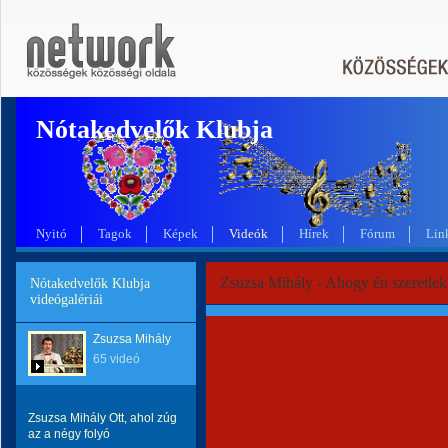
Nótakedvelők Klubja
Nyitó
Tagok
Képek
Videók
Hírek
Fórum
Lin
Zsuzsa Mihály - Ahogy én szeretlek
Nótakedvelők Klubja
videógalériái
Zsuzsa Mihály
65 videó
Zsuzsa Mihály Ott, ahol zúg
az a négy folyó