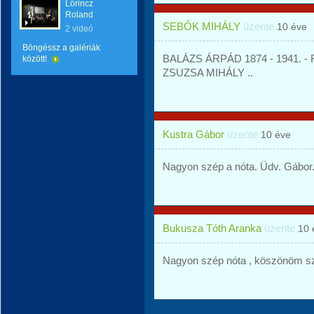
Lőrincz
Roland
SEBŐK MIHÁLY
üzente
10 éve
2 videó
Böngéssz a galériák
BALÁZS ÁRPÁD 1874 - 1941. - 
között!
ZSUZSA MIHÁLY ..
Kustra Gábor
üzente
10 éve
Nagyon szép a nóta. Üdv. Gábor
Bukusza Tóth Aranka
üzente
10 
Nagyon szép nóta , köszönöm s