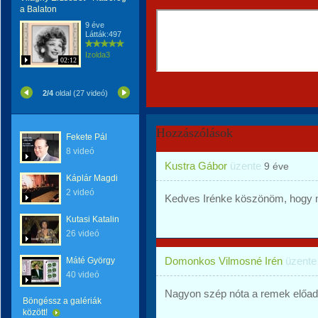
a Balaton
9 éve
Látták:497
Izolda3
02:12
2/4
oldal (27 videó)
Hozzászólások
Fekete Pál
8 videó
Kustra Gábor
üzente
9 éve
Káplár Magdi
2 videó
Kedves Irénke köszönöm, hogy 
Kutasi Katalin
26 videó
Domonkos Vilmosné Irén
üzent
Máté György
40 videó
Nagyon szép nóta a remek előad
Böngéssz a galériák
között!