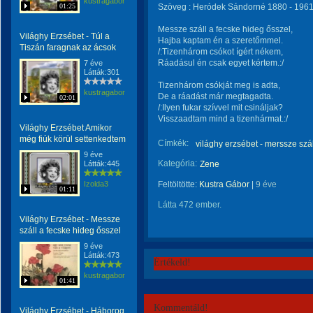
kustragabor
01:25
Szöveg : Heródek Sándorné 1880 - 1961 
Messze száll a fecske hideg ősszel,
Világhy Erzsébet - Túl a
Hajba kaptam én a szeretőmmel.
Tiszán faragnak az ácsok
/:Tizenhárom csókot ígért nékem,
Ráadásul én csak egyet kértem.:/
7 éve
Látták:301
Tizenhárom csókját meg is adta,
kustragabor
De a ráadást már megtagadta.
02:01
/:Ilyen fukar szívvel mit csináljak?
Visszaadtam mind a tizenhármat.:/
Világhy Erzsébet Amikor
még fiúk körül settenkedtem
Címkék:
világhy erzsébet - merssze szá
9 éve
Kategória:
Látták:445
Zene
Izolda3
Feltöltötte:
Kustra Gábor
|
9 éve
01:11
Látta 472 ember.
Világhy Erzsébet - Messze
száll a fecske hideg ősszel
9 éve
Látták:473
Értékeld!
kustragabor
01:41
Kommentáld!
Világhy Erzsébet - Háborog