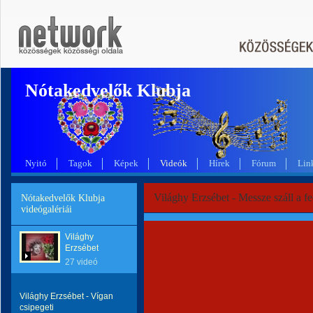
Nótakedvelők Klubja
Nyitó
Tagok
Képek
Videók
Hírek
Fórum
Lin
Világhy Erzsébet - Messze száll a f
Nótakedvelők Klubja
videógalériái
Világhy
Erzsébet
27 videó
Világhy Erzsébet - Vígan
csipegeti