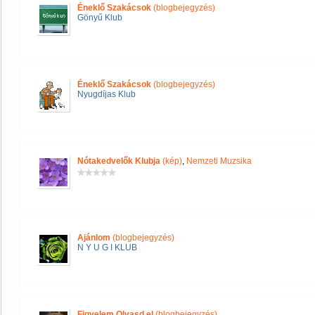
Éneklő Szakácsok
(blogbejegyzés)
Gönyű Klub
Éneklő Szakácsok
(blogbejegyzés)
Nyugdíjas Klub
Nótakedvelők Klubja
(kép)
,
Nemzeti Muzsika
Ajánlom
(blogbejegyzés)
N Y U G I KLUB
Figyelem Olvasd el
(blogbejegyzés)