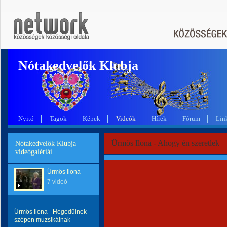
Nótakedvelők Klubja
Nyitó
Tagok
Képek
Videók
Hírek
Fórum
Lin
Ürmös Ilona - Ahogy én szeretlek
Nótakedvelők Klubja
videógalériái
Ürmös Ilona
7 videó
Ürmös Ilona - Hegedűlnek
szépen muzsikálnak