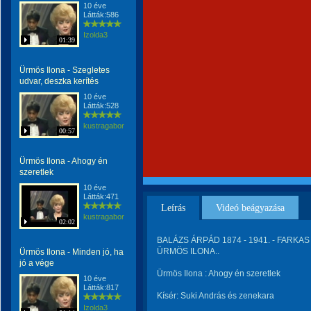
10 éve
Látták:586
Izolda3
01:39
Ürmös Ilona - Szegletes
udvar, deszka kerítés
10 éve
Látták:528
kustragabor
00:57
Ürmös Ilona - Ahogy én
szeretlek
10 éve
Látták:471
Leírás
Videó beágyazása
kustragabor
02:02
BALÁZS ÁRPÁD 1874 - 1941. - FARKAS I
ÜRMÖS ILONA..
Ürmös Ilona - Minden jó, ha
jó a vége
Ürmös Ilona : Ahogy én szeretlek
10 éve
Látták:817
Kísér: Suki András és zenekara
Izolda3