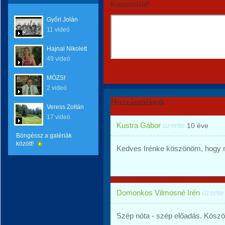
Kommentáld!
Győri Jolán
11 videó
Hajnal Nikolett
49 videó
MÓZSI
2 videó
Hozzászólások
Veress Zoltán
17 videó
Kustra Gábor
üzente
10 éve
Böngéssz a galériák
között!
Kedves Irénke köszönöm, hogy 
Domonkos Vilmosné Irén
üzent
Szép nóta - szép előadás. Kösz