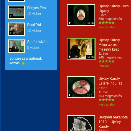
Újváry Károly - Ácsi
Fényes Éva
cigány
10 videó
9 éve
550 megtekintés
03:06
Rauf Pál
kustragabor
10 videó
Újváry Károly -
Sebők István
Mikor az est
5 videó
mesélni kezd
11 éve
03:38
945 megtekintés
Böngéssz a galériák
között!
Izolda3
Újváry Károly -
Estére indul az
ezred
11 éve
03:01
753 megtekintés
kustragabor
Belgrádi bakanóta
1913. - Újváry
Károly
12 éve