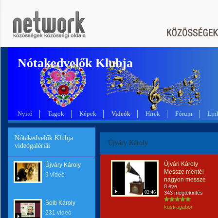
Nótakedvelők Klubja
Nyitó
Tagok
Képek
Videók
Hírek
Fórum
Lin
Nótakedvelők Klubja
Újváry Károly
videógalériái
Újvári Károly
Újváry Károly
Messze mentél
9 videó
nagyon messze
8 éve
02:46
343 megtekintés
Solti Károly
kustragabor
231 videó