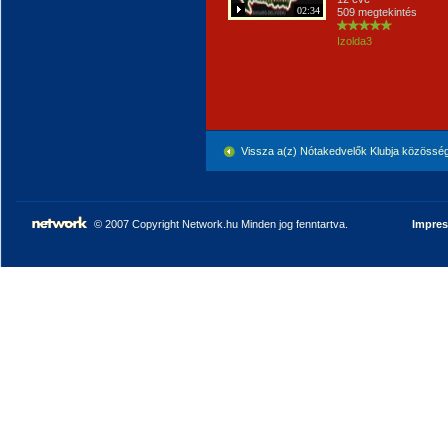
02:34
509 megtekintés
Izolda3
Vissza a(z) Nótakedvelők Klubja közössé
© 2007 Copyright Network.hu Minden jog fenntartva.
Impre