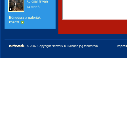
Kulcsár István
14 videó
Böngéssz a galériák
között!
© 2007 Copyright Network.hu Minden jog fenntartva.
Impre