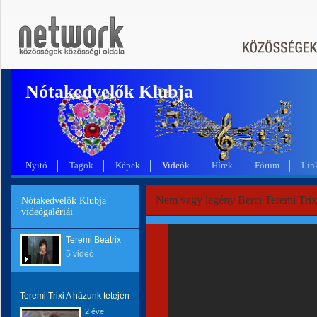
Nótakedvelők Klubja
Nyitó
Tagok
Képek
Videók
Hírek
Fórum
Lin
Nem vagy legény Berci Teremi Trix
Nótakedvelők Klubja
videógalériái
Teremi Beatrix
5 videó
Teremi Trixi A házunk tetején
2 éve