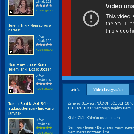
Látták:102
kustragabor
Teremi Trixi - Nem zörög a
haraszt
2 éve
Látták:102
kustragabor
Nem vagy legény Berci
Teremi Trixi, Bozsó József
2 éve
Látták:115
kustragabor
Leírás
Videó beágyazása
Zene és Szöveg : NÁDOR JÓZSEF 1876 -
Teremi Beatrix,Weil Róbert -
TEREMI TRIXI : Nem vagy legény Berci :
Budapesten nagy híre van a
lánynak
Kísér: Oláh Kálmán és zenekara
9 éve
Látták:418
Nem vagy legény Berci, nem vagy legény
Nem mersz hozzánk járni.
kustragabor