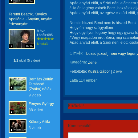
00:59
Apád anyád előtt, a Szidi néni előtt nem
/:Ha én legény volnék Berci, hozzátok elj
Apád anyád előtt, az egész család előtt, 
Teremi Beatrix, Kovács
Apollónia - Anyám, anyám,
Nem is hiszed Berci nem is hiszed Berci.
édesanyám
Hogy én hogy szégyellem.
9 éve
Hogy egy ilyen legény hogy egy gyáva l
Látták:695
/:Végy magadon erőt Berci, míg számolu
Apád anyád előtt, a Szidi néni előtt, csó
Izolda3
02:02
Címkék:
bozsó józsef
nem vagy legény b
1/1
oldal (5 videó)
Kategória:
Zene
Feltöltötte:
Kustra Gábor
|
2 éve
Bernáth Zoltán
Látta 114 ember.
Tamásné
(Zsóka) nóták
9 videó
Fényes György
Értékeld!
88 videó
Kökény Attila
Kommentáld!
3 videó