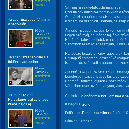
Izolda3
02:52
Virít már a szarkaláb, odahaza régen,
Ezer tücsök muzsikál most is künn a réte
Oda jár ki a babám, mosolygott a szeme 
Talabér Erzsébet - Virít már
Istenem, de szép volt, Istenem, de szép vo
a szarkaláb
Álmodó Tiszapart, szívem lelkem odahajt
10 éve
Látták:444
Legelésző nyáj, délibábos táj, árva szívem 
Nádfedél, faluvég, eljutok-e haza még?
Izolda3
Vár otthon reám az édesanyám, visszav
04:35
Hajladozó búzaföld, vadvirágos árok, bán
Talabér Erzsébet -Nincs a
Csilingelő estharang, összebúvó vadgal
földön olyan ember
Istenem, de szép volt, Istenem, de szép vo
10 éve
Álmodó Tiszapart, szívem lelkem odahajt
Látták:368
Legelésző nyáj, délibábos táj, árva szívem 
Izolda3
Nádfedél, faluvég, eljutok-e haza még?
00:58
Vár otthon reám az édesanyám, visszav
Talabér Erzsébet -
Címkék:
talabér erzsébet - virít már a s
Holdvilágos csillagfényes
bűvös bájos éj
Kategória:
Zene
10 éve
Feltöltötte:
Domonkos Vilmosné Irén
|
10
Látták:320
Látta 443 ember.
Izolda3
01:48