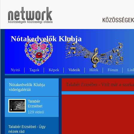
Nótakedvelők Klubja
Nyitó
Tagok
Képek
Videók
Hírek
Fórum
Lin
Talabér Erzsébet - Virít már a szark
Nótakedvelők Klubja
videógalériái
Talabér
Erzsébet
129 videó
Talabér Erzsébet - Úgy
nézek rád