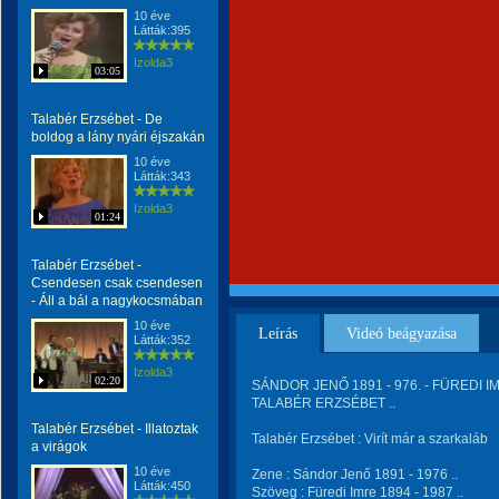
10 éve
Látták:395
Izolda3
03:05
Talabér Erzsébet - De
boldog a lány nyári éjszakán
10 éve
Látták:343
Izolda3
01:24
Talabér Erzsébet -
Csendesen csak csendesen
- Áll a bál a nagykocsmában
10 éve
Leírás
Videó beágyazása
Látták:352
Izolda3
02:20
SÁNDOR JENŐ 1891 - 976. - FÜREDI IMR
TALABÉR ERZSÉBET ..
Talabér Erzsébet - Illatoztak
Talabér Erzsébet : Virít már a szarkaláb
a virágok
10 éve
Zene : Sándor Jenő 1891 - 1976 ..
Látták:450
Szöveg : Füredi Imre 1894 - 1987 ..