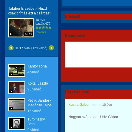
Talabér Erzsébet - Húzd
csak prímás ezt a csárdást
Értékeld!
10 éve
Látták:479
Izolda3
01:59
Kommentáld!
11/17
oldal (129 videó)
Kántor Ilona
4 videó
Koltai László
93 videó
Hozzászólások
Petrik Sándor -
Kustra Gábor
üzente
10 éve
Magócsy Lajos
15 videó
Nagyon szép a dal. Üdv. Gábor.
Turpinszky
Béla
9 videó