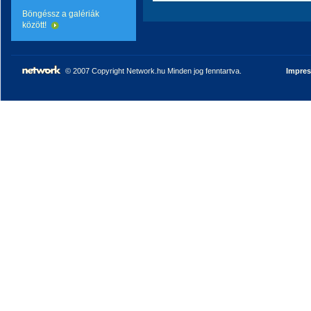
Böngéssz a galériák
között!
© 2007 Copyright Network.hu Minden jog fenntartva.
Impre