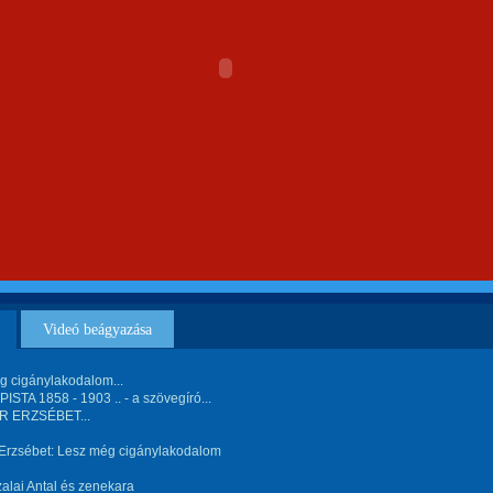
Videó beágyazása
g cigánylakodalom...
STA 1858 - 1903 .. - a szövegíró...
R ERZSÉBET...
 Erzsébet: Lesz még cigánylakodalom
zalai Antal és zenekara