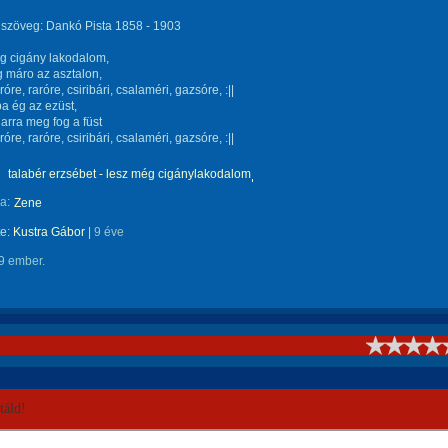
 szöveg: Dankó Pista 1858 - 1903
g cigány lakodalom,
 máro az asztalon,
raróre, raróre, csiribári, csalaméri, gazsóre, :||
a ég az ezüst,
arra meg fog a füst
raróre, raróre, csiribári, csalaméri, gazsóre, :||
talabér erzsébet - lesz még cigánylakodalom
a:
Zene
te:
Kustra Gábor
|
9 éve
9 ember.
!
áld!