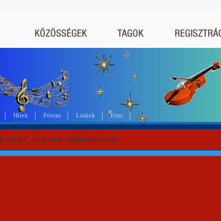
a
Hírek
Fórum
Linkek
Friss
 Erzsébet - Lesz még cigánylakodalom