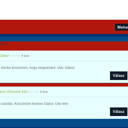
lások
 Gábor
üzente
9 éve
 Irénke köszönöm, hogy megnézted. Üdv. Gábor.
Válasz
os Vilmosné Irén
üzente
9 éve
csárdás. Köszönöm kedves Gábor. Üdv Irén
Válasz