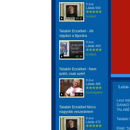
9 éve
Látták:560
Izolda3
03:32
Talabér Erzsébet - Jól
vigyázz a figurára
9 éve
Látták:450
Izolda3
02:20
Talabér Erzsébet - Nem
azért, csak azért
9 éve
Látták:485
Leírás
kustragabor
01:26
Lesz mé
DANKÓ PI
Talabér Erzsébet Nincs
TALABÉ
nagyobb veszedelem
9 éve
Talabér
Látták:472
Kísér: S