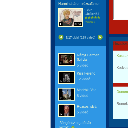
Harminchárom rózsafámon
9 éve
Látták:434
Izolda3
02:54
7/17
oldal (129 videó)
Hozzászó
Iványi Carmen
Kustra
Szilvia
5 videó
Kedves
Kiss Ferenc
12 videó
Madrák Béla
Domonk
8 videó
Remek 
Rozsos István
5 videó
Böngéssz a galériák
között!