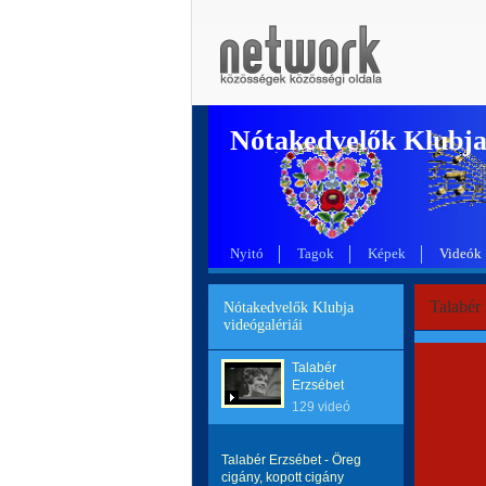
Nótakedvelők Klubj
Nyitó
Tagok
Képek
Videók
Talabér
Nótakedvelők Klubja
videógalériái
Talabér
Erzsébet
129 videó
Talabér Erzsébet - Öreg
cigány, kopott cigány