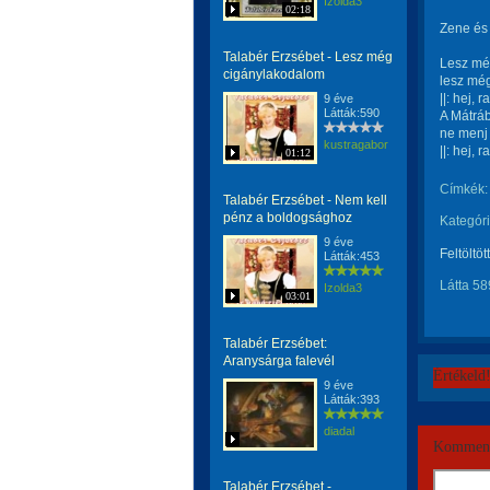
Izolda3
02:18
Zene és
Talabér Erzsébet - Lesz még
Lesz mé
cigánylakodalom
lesz még
||: hej, 
9 éve
Látták:590
A Mátráb
ne menj 
kustragabor
||: hej, 
01:12
Címkék:
Talabér Erzsébet - Nem kell
pénz a boldogsághoz
Kategóri
9 éve
Feltöltöt
Látták:453
Látta 58
Izolda3
03:01
Talabér Erzsébet:
Aranysárga falevél
Értékeld
9 éve
Látták:393
diadal
Komment
Talabér Erzsébet -