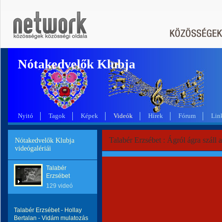
Nótakedvelők Klubja
Nyitó
Tagok
Képek
Videók
Hírek
Fórum
Lin
Talabér Erzsébet : Ágról ágra száll a
Nótakedvelők Klubja
videógalériái
Talabér
Erzsébet
129 videó
Talabér Erzsébet - Hollay
Bertalan - Vidám mulatozás