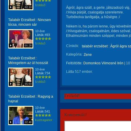
Izolda3
02:10
Ágról, ágra száll, a gerle, játszadozó víg,
/:Hívja párját, csalogatja szerelemre.
Turbékolva tanítgatja, a hűségre.:/
Talabér Erzsébet : Nincsen
tócsa, nincsen sár
Nékem is, ha párom lenne, úgy követném,
/:Hívogatnám, csalogatnám, édes szóval.
10 éve
Látták:493
Elhalmoznám minden széppel, minden jóv
Izolda3
01:28
Címkék:
talabér erzsébet : Ágról ágra sz
Kategória:
Zene
Talabér Erzsébet :
Méregetem az út hosszát
Feltöltötte:
Domonkos Vilmosné Irén
|
10
10 éve
Látta 517 ember.
Látták:734
Izolda3
05:03
Értékeld!
Talabér Erzsébet : Ragyog a
hajnal
10 éve
Látták:541
Kommentáld!
kustragabor
02:40