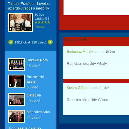
Talabér Erzsébet : Leveles
az erdő virágos a mező flv
10 éve
Látták:489
Izolda3
03:19
Hozzászólások
13/17
oldal (129 videó)
Badarász Mihály
üzente
10 éve
Bácskai Nóra
Remek a nóta.Üdv.Mihály.
15 videó
Brezovszki
Eszter
6 videó
Kustra Gábor
üzente
10 éve
Gats Éva
Remek a nóta. Üdv. Gábor.
10 videó
Mészáros Adél
41 videó
Böngéssz a galériák