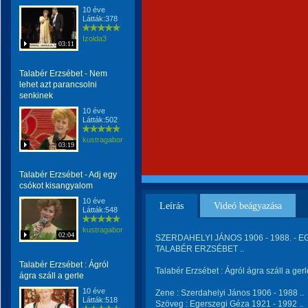
10 éve
Látták:378
Izolda3
03:11
Talabér Erzsébet - Nem
lehet azt parancsolni
senkinek
10 éve
Látták:502
kustragabor
03:19
Talabér Erzsébet - Adj egy
csókot kisangyalom
10 éve
Leírás
Videó beágyazása
Látták:548
kustragabor
02:04
SZERDAHELYI JÁNOS 1906 - 1988. - EG
TALABÉR ERZSÉBET ..
Talabér Erzsébet : Ágról
Talabér Erzsébet : Ágról ágra száll a gerl
ágra száll a gerle
10 éve
Zene : Szerdahelyi János 1906 - 1988 ..
Látták:518
Szöveg : Egerszegi Géza 1921 - 1992 ..