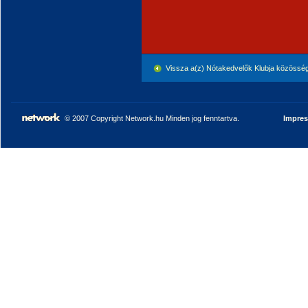
Vissza a(z) Nótakedvelők Klubja közössé
© 2007 Copyright Network.hu Minden jog fenntartva.
Impre