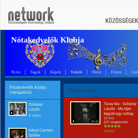
Nótakedvelők Klubja
Nyitó
Tagok
Képek
Videók
Hírek
Fórum
Lin
Nótakedvelők Klubja
Szilassy László
videógalériái
Turay Ida - Szilassy
Szilassy
László - Ma éjjel
László
kigyúlt egy csillag
8 videó
10 éve
01:55
637 megtekintés
Iványi Carmen
Izolda3
Szilvia